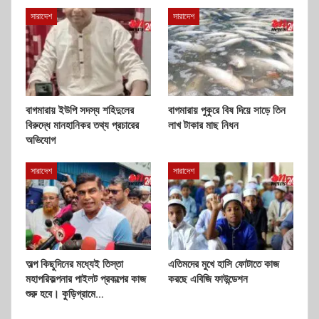
সারাদেশ
সারাদেশ
বাগমারায় ইউপি সদস্য শহিদুলের
বাগমারায় পুকুরে বিষ দিয়ে সাড়ে তিন
বিরুদ্ধে মানহানিকর তথ্য প্রচারের
লাখ টাকার মাছ নিধন
অভিযোগ
সারাদেশ
সারাদেশ
অল্প কিছুদিনের মধ্যেই তিস্তা
এতিমদের মুখে হাসি ফোটাতে কাজ
মহাপরিকল্পনার পাইলট প্রকল্পের কাজ
করছে এবিজি ফাউন্ডেশন
শুরু হবে। কুড়িগ্রামে…