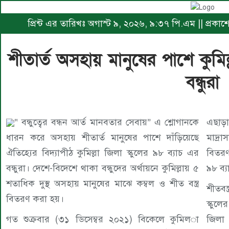
প্রিন্ট এর তারিখঃ অগাস্ট ৯, ২০২৬, ৯:৩৭ পি.এম || প্রকা
শীতার্ত অসহায় মানুষের পাশে কুমিল্
বন্ধুরা
“ বন্ধুত্বের বন্ধন আর্ত মানবতার সেবায়” এ শ্লোগানকে
এছাড়
ধারন করে অসহায় শীতার্ত মানুষের পাশে দাঁড়িয়েছে
মাদ্রা
ঐতিহ্যের বিদ্যাপীঠ কুমিল্লা জিলা স্কুলের ৯৮ ব্যাচ এর
বিতরণ
বন্ধুরা। দেশে-বিদেশে থাকা বন্ধুদের অর্থায়নে কুমিল্লায় ৫
৯৮ ব্য
শতাধিক দুস্থ অসহায় মানুষের মাঝে কম্বল ও শীত বস্ত্র
শীতবস্
বিতরণ করা হয়।
স্কুলে
গত শুক্রবার (৩১ ডিসেম্বর ২০২১) বিকেলে কুমিল­া
জিলা