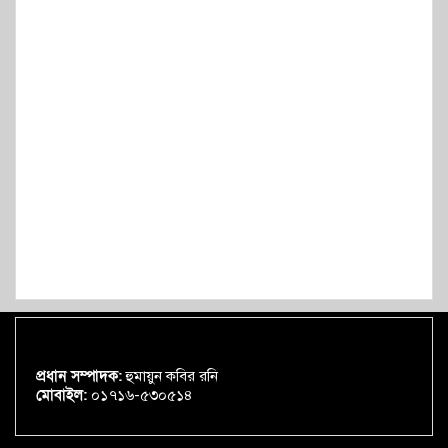
প্রধান সম্পাদক:
হুমায়ুন কবির রনি
মোবাইল:
০১৭১৬-৫৩০৫১৪