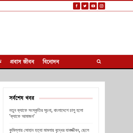
ি
প্রবাস জীবন
বিনোদন
সর্বশেষ খবর
নতুন ক্যাফে সংস্কৃতির সূচনা, বাংলাদেশে চালু হলো
‘ক্যাফে আমাজন’
কুমিল্লায় সোহান হত্যা মামলায় বৃদ্ধের যাবজ্জীবন, ছেলে