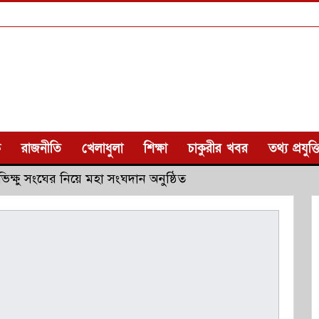
ক
রাজনীতি
খেলাধুলা
শিক্ষা
চাকুরীর খবর
তথ্য প্রযুক্ত
িক্ষু সংঘের নিয়ে মহা সংঘদান অনুষ্ঠিত