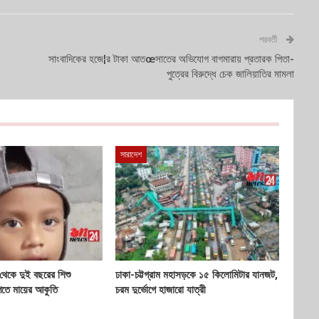
পরবর্তী
সাংবাদিকের হজে¦র টাকা আতœসাতের অভিযোগ বাগমারায় প্রতারক পিতা-
পুত্রের বিরুদ্ধে চেক জালিয়াতির মামলা
সারাদেশ
 থেকে দুই বছরের শিশু
ঢাকা-চট্টগ্রাম মহাসড়কে ১৫ কিলোমিটার যানজট,
েতে মায়ের আকুতি
চরম দুর্ভোগে হাজারো যাত্রী