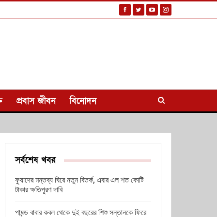
ি
প্রবাস জীবন
বিনোদন
সর্বশেষ খবর
ফুয়াদের মন্তব্য ঘিরে নতুন বিতর্ক, এবার এল শত কোটি
টাকার ক্ষতিপূরণ দাবি
পাষন্ড বাবার কবল থেকে দুই বছরের শিশু সন্তানকে ফিরে