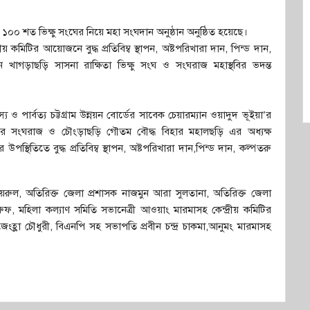
১০০ শত ভিক্ষু সংঘের নিয়ে মহা সংঘদান অনুষ্ঠান অনুষ্ঠিত হয়েছে।
 কমিটির আয়োজনে বুদ্ধ প্রতিবিম্ব স্থাপন, অষ্টপরিখারা দান, পিন্ড দান,
 খাগড়াছড়ি সাসনা রাক্ষিতা ভিক্ষু সংঘ ও সংঘরাজ মহাস্থবির ভদন্ত
 পার্বত্য চট্টগ্রাম উন্নয়ন বোর্ডের সাবেক চেয়ারম্যান ওয়াদুদ ভূইয়া’র
সংঘের সংঘরাজ ও চৌংড়াছড়ি গৌতম বৌদ্ধ বিহার মহালছড়ি এর অধ্যক্ষ
স্থিতিতে বুদ্ধ প্রতিবিম্ব স্থাপন, অষ্টপরিখারা দান,পিন্ড দান, কল্পতরু
রুল, অতিরিক্ত জেলা প্রশাসক নাজমুন আরা সুলতানা, অতিরিক্ত জেলা
রুফ, মহিলা কল্যাণ সমিতি সভানেত্রী আওয়াং মারমাসহ কেন্দ্রীয় কমিটির
হ্লা চৌধুরী, বিএনপি সহ সভাপতি প্রবীন চন্দ্র চাকমা,আনুমং মারমাসহ