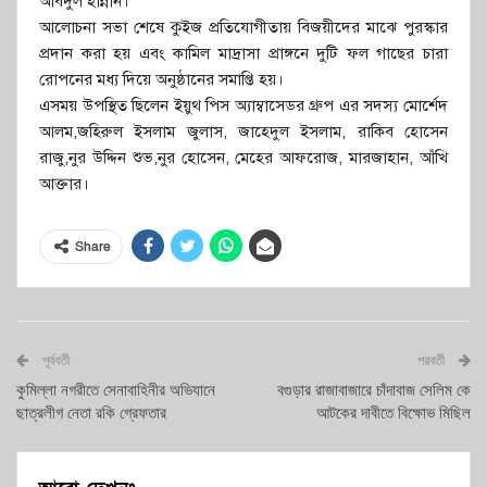
আবদুল হান্নান।
আলোচনা সভা শেষে কুইজ প্রতিযোগীতায় বিজয়ীদের মাঝে পুরস্কার
প্রদান করা হয় এবং কামিল মাদ্রাসা প্রাঙ্গনে দুটি ফল গাছের চারা
রোপনের মধ্য দিয়ে অনুষ্ঠানের সমাপ্তি হয়।
এসময় উপস্থিত ছিলেন ইয়ুথ পিস অ্যাম্বাসেডর গ্রুপ এর সদস্য মোর্শেদ
আলম,জহিরুল ইসলাম জুলাস, জাহেদুল ইসলাম, রাকিব হোসেন
রাজু,নুর উদ্দিন শুভ,নুর হোসেন, মেহের আফরোজ, মারজাহান, আঁখি
আক্তার।
Share
পূর্ববর্তী
পরবর্তী
কুমিল্লা নগরীতে সেনাবাহিনীর অভিযানে
বগুড়ার রাজাবাজারে চাঁদাবাজ সেলিম কে
ছাত্রলীগ নেতা রকি গ্রেফতার
আটকের দাবীতে বিক্ষোভ মিছিল