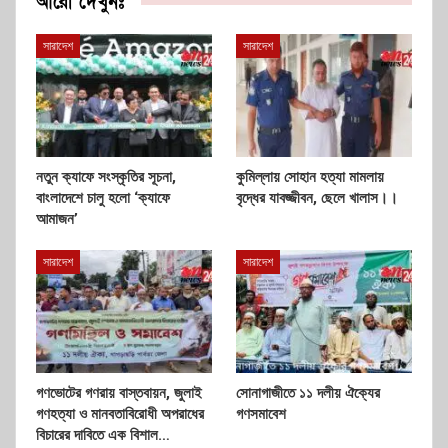
আরো দেখুনঃ
সারাদেশ
সারাদেশ
নতুন ক্যাফে সংস্কৃতির সূচনা,
কুমিল্লায় সোহান হত্যা মামলায়
বাংলাদেশে চালু হলো ‘ক্যাফে
বৃদ্ধের যাবজ্জীবন, ছেলে খালাস।।
আমাজন’
সারাদেশ
সারাদেশ
গণভোটের গণরায় বাস্তবায়ন, জুলাই
সোনাগাজীতে ১১ দলীয় ঐক্যের
গণহত্যা ও মানবতাবিরোধী অপরাধের
গণসমাবেশ
বিচারের দাবিতে এক বিশাল…