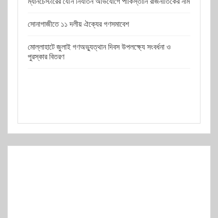
ম্যানচেস্টারের যৌন নির্যাতন অভিযোগে পাকিস্তানি রাজনীতিকের নাম
সোনাগাজীতে ১১ দলীয় ঐক্যের গণসমাবেশ
মোল্লাহাটে জুলাই গণঅভ্যুত্থান দিবস উপলক্ষ্যে সংবর্ধনা ও
পুরস্কার বিতরণ