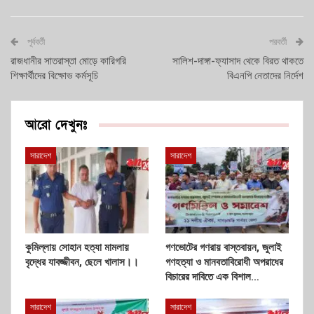
পূর্ববর্তী
পরবর্তী
রাজধানীর সাতরাস্তা মোড়ে কারিগরি
সালিশ-দাঙ্গা-ফ্যাসাদ থেকে বিরত থাকতে
শিক্ষার্থীদের বিক্ষোভ কর্মসূচি
বিএনপি নেতাদের নির্দেশ
আরো দেখুনঃ
সারাদেশ
সারাদেশ
কুমিল্লায় সোহান হত্যা মামলায়
গণভোটের গণরায় বাস্তবায়ন, জুলাই
বৃদ্ধের যাবজ্জীবন, ছেলে খালাস।।
গণহত্যা ও মানবতাবিরোধী অপরাধের
বিচারের দাবিতে এক বিশাল…
সারাদেশ
সারাদেশ