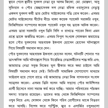
স্থানে গেলে স্থানীয় যুবদল নেতা নুর আলম জিকো, মো. মোস্তফা, আবু
সুফিয়ান ও পৌর স্বেচ্ছাসেবক দল নেতা রফিক ওয়াদুদের নেতৃত্ব
একদল যুবদল কর্মী তার মোটর সাইকেলের গতি রোধ করেন। এসময়
মোটর সাইকেলের সীটের নীচে থাকা কয়েক প্যাকেট সরাকরি ওষুধ,
ফিজিশিয়ান স্যম্পলের কয়েক প্যাকেট ওষুধ সহ তাকে আটক করেন।
এসময় তারা সরকারি ওষুধ তিনি বিলি ও রাখতে পারেন কিনা এমন
প্রশ্নে তাকে জর্জরিত করেন। এসময় বিপুল সংখ্যক লোকজন জমায়েত
হলে পৌর যুবদলের আহবায়ক ইকবাল হোসেন হোসেন ঘটনাস্থলে
গিয়ে বিষয়টি সমাধান করে দেন।
পৌর যুবদলের আহবায়ক ইকবাল হোসেন বলেন, ঘটনাটি শোনার পর
তাৎক্ষণিক আমি ঘটনাস্থলে গিয়ে উত্তেজিত নেতাকর্মীদের শান্ত করি এবং
জামায়াত নেতা সবুজ নিজের ভুল স্বীকার করে ক্ষমা চাইলে আমি
বিষয়টি সমাধান করে দেই। ভিডিওটি সামাজিক যোগাযোগ মাধ্যমে
ভাইরাল হয়ে গেলে রাতে ওই জামায়াত নেতা নিজ বাসভবনে সংবাদ
সম্মেলন করেন। এসময় তিনি বলেন আমি সম্ভাব্য পৌর কাউন্সিলর
প্রার্থী হিসেবে নানা সমাজ কর্ম করে যাচ্ছি। আমার পরিবারের পাঁচজন
সদস্য ডাক্তার রয়েছেন। তাদের কাছ থেকে ফিজিশিয়ান স্যম্পলের
ওষুধ নিয়ে এবং দোকান থেকে কিনে গরিব রোগীদের মাঝে বিতরণ
করে আসছি। বিশেষ করে গ্যস্ট্রিক, জ্বর ও এলার্জির ওষুধগুলো