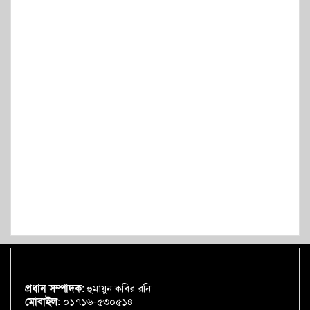
প্রধান সম্পাদক:
হুমায়ুন কবির রনি
মোবাইল:
০১৭১৬-৫৩০৫১৪