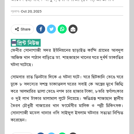
প্রকাশঃ
Oct 20, 2025
Share
ফেনীর সোনাগাজী সদর ইউনিয়নের ছাড়াইত কান্দি গ্রামের আবদুল
আজিজ খান পাঠান বাড়িতে ডা. শাহজাহান খানের ঘরে দুর্ধর্ষ ডাকাতির
ঘটনা ঘটেছে।
সোমবার রাত তিনটার দিকে এ ঘটনা ঘটে। ঘরে ছিটকানি ভেঙে ঘরে
ঢুকে ৮ সদস্যের সশস্ত্র ডাকাতদল ঘরের সবাই কে অস্ত্রের মুখে জিম্মি
করে আলমারির তালা ভেঙে নগদ চার হাজার টাকা, ৮ভরি স্বর্ণালংকার
ও দুই লাখ টাকার মালামাল লুটে নিয়েছে। ক্ষতিগ্রস্ত শাজাহান স্থানীয়
ভৈরব চৌধুরী বাজারের খান ফার্মেসীর মালিক ও পল্লী চিকিৎসক।
সোনাগাজী মডেল থানার ওসি সাইফুল ইসলাম ঘটনার সত্যতা নিশ্চিত
করেছেন।