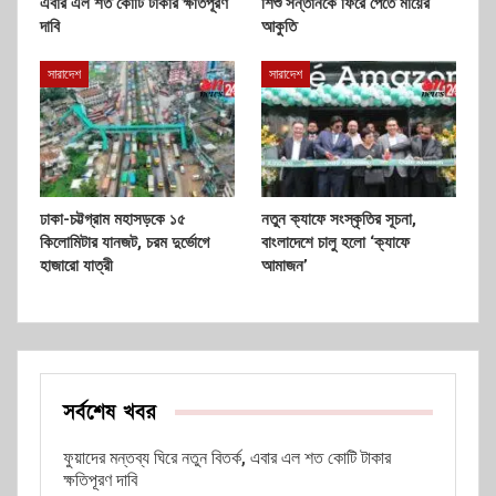
এবার এল শত কোটি টাকার ক্ষতিপূরণ
শিশু সন্তানকে ফিরে পেতে মায়ের
দাবি
আকুতি
সারাদেশ
সারাদেশ
ঢাকা-চট্টগ্রাম মহাসড়কে ১৫
নতুন ক্যাফে সংস্কৃতির সূচনা,
কিলোমিটার যানজট, চরম দুর্ভোগে
বাংলাদেশে চালু হলো ‘ক্যাফে
হাজারো যাত্রী
আমাজন’
সর্বশেষ খবর
ফুয়াদের মন্তব্য ঘিরে নতুন বিতর্ক, এবার এল শত কোটি টাকার
ক্ষতিপূরণ দাবি