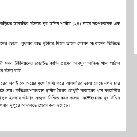
বাড়িতে ডাকাতির ঘটনায় নুর উদ্দিন শামীম (২৪) নামে সন্দেহজনক এক
্দিনের ছেলে। বুধবার রাত দুইটার দিকে তাকে গোপন সংবাদের ভিত্তিতে
জী সদর ইউনিয়নের ছাড়াইত কান্দি গ্রামের আবদুল আজিজ খান পাঠান
তির ঘটনা ঘটে।
ঘরের সবাই কে অস্ত্রের মুখে জিম্মি করে আলমারির তালা ভেঙে নগদ চার
ে নেয়। ক্ষতিগ্রস্ত শাজাহান স্থানীয় ভৈরব চৌধুরী বাজারের খান ফার্মেসীর
ুল ইসলাম ঘটনার সত্যতা নিশ্চিত করে বলেন, সন্দেহজনক নুর উদ্দিন
ুধবার দুপুরে আদালতে প্রেরণ করা হয়েছে।