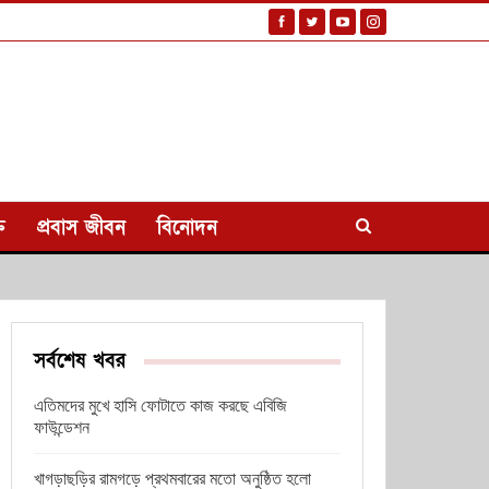
ি
প্রবাস জীবন
বিনোদন
সর্বশেষ খবর
এতিমদের মুখে হাসি ফোটাতে কাজ করছে এবিজি
ফাউন্ডেশন
খাগড়াছড়ির রামগড়ে প্রথমবারের মতো অনুষ্ঠিত হলো