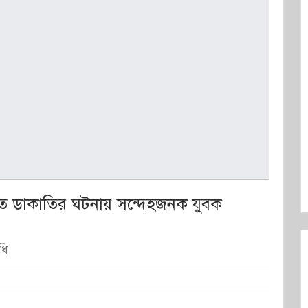
তে ডাকাতির ঘটনায় সন্দেহজনক যুবক
ধি