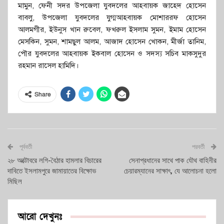
মামুন, ফেনী সদর উপজেলা যুবদলের আহবায়ক জাহেদ হোসেন
বাবলু, উপজেলা যুবদলের যুগ্মআহবায়ক মোশাররফ হোসেন
আলমগীর, ইউনুস খান রুবেল, ফখরুল ইসলাম সুমন, ইমাম হোসেন
মেসকিন, সুমন, শামছুল আলম, আজাদ হোসেন খোকন, মীর্জা তানিম,
পৌর যুবদলের আহবায়ক ইকবাল হোসেন ও সদস্য সচিব মাকসুদুর
রহমান রাসেল হামিদি।
Share
পূর্ববর্তী
পরবর্তী
২৮ অক্টোবরে লগি-বৈঠার হামলার বিচারের
সেনাপ্রধানের সাথে পাক যৌথ বাহিনীর
দাবিতে ইসলামপুরে জামায়াতের বিক্ষোভ
চেয়ারম্যানের সাক্ষাৎ, যে আলোচনা হলো
মিছিল
আরো দেখুনঃ