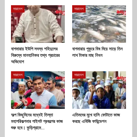
সারাদেশ
সারাদেশ
বাগমারায় ইউপি সদস্য শহিদুলের
বাগমারায় পুকুরে বিষ দিয়ে সাড়ে তিন
বিরুদ্ধে মানহানিকর তথ্য প্রচারের
লাখ টাকার মাছ নিধন
অভিযোগ
সারাদেশ
সারাদেশ
অল্প কিছুদিনের মধ্যেই তিস্তা
এতিমদের মুখে হাসি ফোটাতে কাজ
মহাপরিকল্পনার পাইলট প্রকল্পের কাজ
করছে এবিজি ফাউন্ডেশন
শুরু হবে। কুড়িগ্রামে…