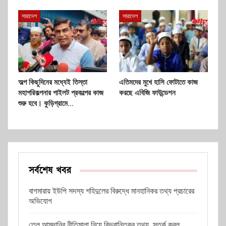
সারাদেশ
সারাদেশ
অল্প কিছুদিনের মধ্যেই তিস্তা
এতিমদের মুখে হাসি ফোটাতে কাজ
মহাপরিকল্পনার পাইলট প্রকল্পের কাজ
করছে এবিজি ফাউন্ডেশন
শুরু হবে। কুড়িগ্রামে…
সর্বশেষ খবর
বাগমারায় ইউপি সদস্য শহিদুলের বিরুদ্ধে মানহানিকর তথ্য প্রচারের
অভিযোগ
তেল আমদানির নীতিমালা নিয়ে বিভ্রান্তিকর তথ্য, সতর্ক করল