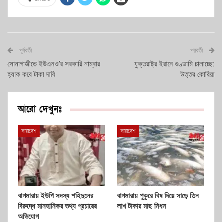
পূর্ববর্তী
পরবর্তী
সোনাগাজীতে ইউএনও’র সরকারি নাম্বার
যুক্তরাষ্ট্র ইরানে গুণ্ডামি চালাচ্ছে:
হ্যাক করে টাকা দাবি
উত্তর কোরিয়া
আরো দেখুনঃ
সারাদেশ
সারাদেশ
বাগমারায় ইউপি সদস্য শহিদুলের
বাগমারায় পুকুরে বিষ দিয়ে সাড়ে তিন
বিরুদ্ধে মানহানিকর তথ্য প্রচারের
লাখ টাকার মাছ নিধন
অভিযোগ