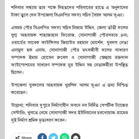
শনিবার সন্ধ্যায় তার পক্ষে নিহতদের পরিবারের হাতে এ অনুদানের
টাকা তুলে দেন উপজেলা বিএনপির সদস্য সচিব সৈয়দ আলম ভূঞা।
এসময় পৌর বিএনপির সদস্য সচিব নিজাম উদ্দিন, জেলা তাঁতী দলের
যুগ্ম আহবায়ক শাহাজাহান ফিরোজ, সোনাগাজী পৌরসভার ৪নং
ওয়ার্ডের সাবেক কাউন্সিলর জিয়াউর রহমান মোর্শেদ, যুবদল নেতা
এনামুল হক এনাম, সোনাগাজী পৌর মৎসজীবী দলের সাধারণ
সম্পাদক ইমাম হোসেন রুবেল ও সোনাগাজী স্বেচ্ছায় রক্তদান
ফাউন্ডেশনের সাধারণ সম্পাদক নুর উদ্দিন সহ নেতাকর্মীরা উপস্থিত
ছিলেন।
উপজেলা যুবদলের আহবায়ক খুরশিদ আলম ভূঞা এ তথ্য নিশ্চিত
করেছেন।
উল্লেখ্য; শনিবার দুপুরে নির্মাণাধীন ভবনে নব নির্মিত সেপটিক ট্যাঙ্কের
সেন্টারিং খুলতে নেমে সোনাগাজী সদর ইউনিয়নের চরখোয়াজ গ্রামের
দুই নির্মাণ শ্রমিক মৃত্যবরণ করেন।
Share