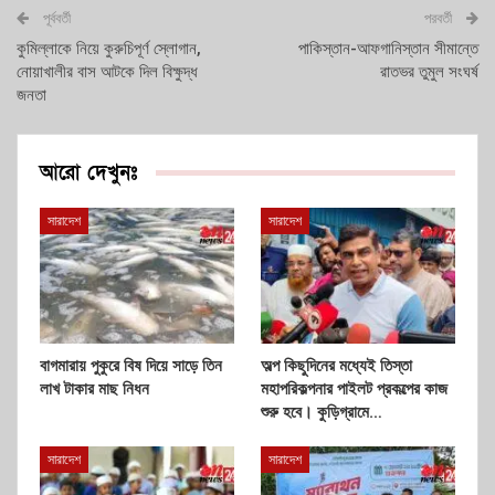
পূর্ববর্তী
পরবর্তী
কুমিল্লাকে নিয়ে কুরুচিপূর্ণ স্লোগান,
পাকিস্তান-আফগানিস্তান সীমান্তে
নোয়াখালীর বাস আটকে দিল বিক্ষুদ্ধ
রাতভর তুমুল সংঘর্ষ
জনতা
আরো দেখুনঃ
সারাদেশ
সারাদেশ
বাগমারায় পুকুরে বিষ দিয়ে সাড়ে তিন
অল্প কিছুদিনের মধ্যেই তিস্তা
লাখ টাকার মাছ নিধন
মহাপরিকল্পনার পাইলট প্রকল্পের কাজ
শুরু হবে। কুড়িগ্রামে…
সারাদেশ
সারাদেশ