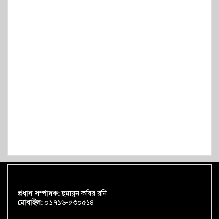
প্রধান সম্পাদক:
হুমায়ুন কবির রনি
মোবাইল:
০১৭১৬-৫৩০৫১৪