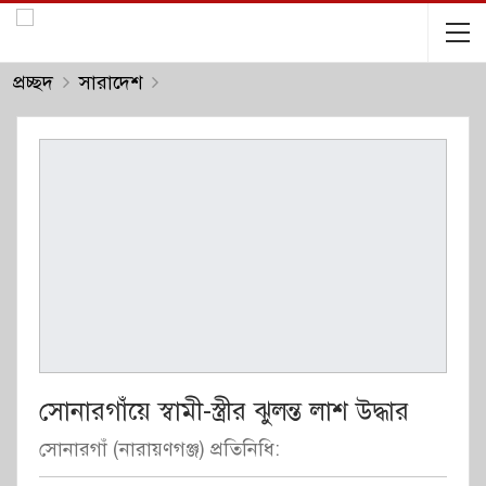
প্রচ্ছদ
সারাদেশ
সোনারগাঁয়ে স্বামী-স্ত্রীর ঝুলন্ত লাশ উদ্ধার
সোনারগাঁ (নারায়ণগঞ্জ) প্রতিনিধি: