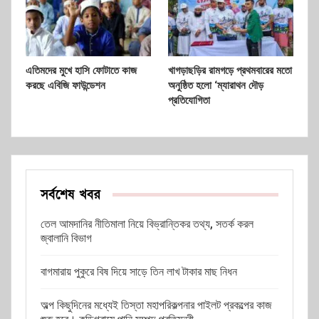
এতিমদের মুখে হাসি ফোটাতে কাজ
খাগড়াছড়ির রামগড়ে প্রথমবারের মতো
করছে এবিজি ফাউন্ডেশন
অনুষ্ঠিত হলো ‘ম্যারাথন দৌড়
প্রতিযোগিতা
সর্বশেষ খবর
তেল আমদানির নীতিমালা নিয়ে বিভ্রান্তিকর তথ্য, সতর্ক করল
জ্বালানি বিভাগ
বাগমারায় পুকুরে বিষ দিয়ে সাড়ে তিন লাখ টাকার মাছ নিধন
অল্প কিছুদিনের মধ্যেই তিস্তা মহাপরিকল্পনার পাইলট প্রকল্পের কাজ