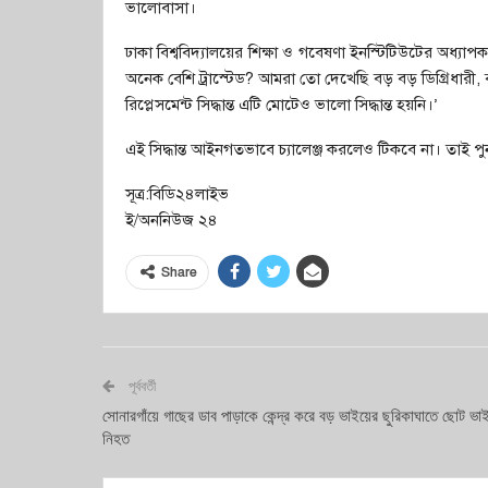
ভালোবাসা।
ঢাকা বিশ্ববিদ্যালয়ের শিক্ষা ও গবেষণা ইনস্টিটিউটের অধ্যাপ
অনেক বেশি ট্রাস্টেড? আমরা তো দেখেছি বড় বড় ডিগ্রিধারী,
রিপ্লেসমেন্ট সিদ্ধান্ত এটি মোটেও ভালো সিদ্ধান্ত হয়নি।’
এই সিদ্ধান্ত আইনগতভাবে চ্যালেঞ্জ করলেও টিকবে না। তাই প
সূত্র:বিডি২৪লাইভ
ই/অননিউজ ২৪
Share
পূর্ববর্তী
সোনারগাঁয়ে গাছের ডাব পাড়াকে কেন্দ্র করে বড় ভাইয়ের ছুরিকাঘাতে ছোট ভা
নিহত