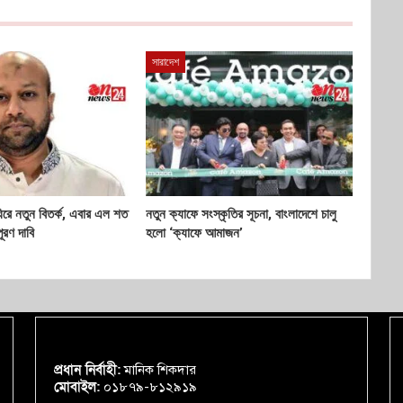
সারাদেশ
ঘিরে নতুন বিতর্ক, এবার এল শত
নতুন ক্যাফে সংস্কৃতির সূচনা, বাংলাদেশে চালু
ূরণ দাবি
হলো ‘ক্যাফে আমাজন’
প্রধান নির্বাহী:
মানিক শিকদার
মোবাইল:
০১৮৭৯-৮১২৯১৯