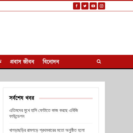
ি
প্রবাস জীবন
বিনোদন
সর্বশেষ খবর
এতিমদের মুখে হাসি ফোটাতে কাজ করছে এবিজি
ফাউন্ডেশন
খাগড়াছড়ির রামগড়ে প্রথমবারের মতো অনুষ্ঠিত হলো