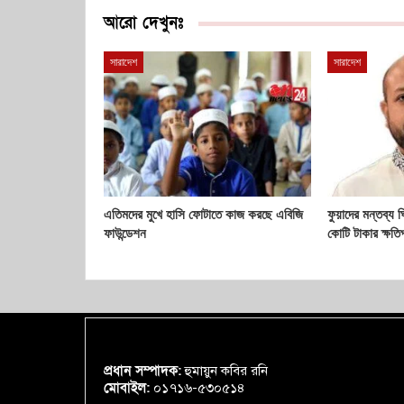
আরো দেখুনঃ
সারাদেশ
সারাদেশ
এতিমদের মুখে হাসি ফোটাতে কাজ করছে এবিজি
ফুয়াদের মন্তব্য 
ফাউন্ডেশন
কোটি টাকার ক্ষতিপ
প্রধান সম্পাদক:
হুমায়ুন কবির রনি
মোবাইল:
০১৭১৬-৫৩০৫১৪