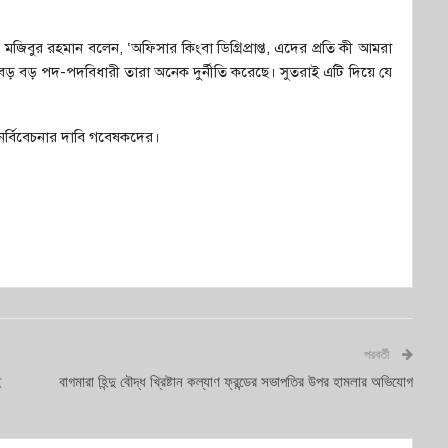
ক মজিবুর রহমান বলেন, ‘অফিসার কিংবা ডিগ্রিপ্রাপ্ত, এদের প্রতি কী আমরা
 বড় বড় পদ-পদবিধারী তারা অনেক দুর্নীতি করেছে। সুতরাই এটি দিয়ে যে
ুনর্বিবেচনার দাবি গবেষকদের।
পরবর্তী
ই
বাগমারা হিন্দু বৌদ্ধ খ্রিষ্টান কল্যাণ ফ্রন্ডের সভাপতির উপর হামলার অভিযোগ