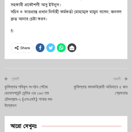
সহকারী প্রকৌশলী আবু ইউনুস।
সচিব ও ভারপ্রাপ্ত প্রধান নির্বাহী কর্মকর্তা মোহাম্মদ মামুন বলেন, জনবল
দ্রুত আনার চেষ্টা করব।
fi
Share
পূর্ববর্তী
পরবর্তী
কুমিল্লার পথিকৃৎ সংগঠন পেইজ
কুমিল্লায় মাদকবিরোধী অভিযানে ৫ জন
ডেভেলপমেন্ট সেন্টার এর ১৬৩ তম
গ্রেফতার
চৌদ্দগ্রাম-২ (এসএমই) শাখার শুভ
উদ্বোধন
আরো দেখুনঃ