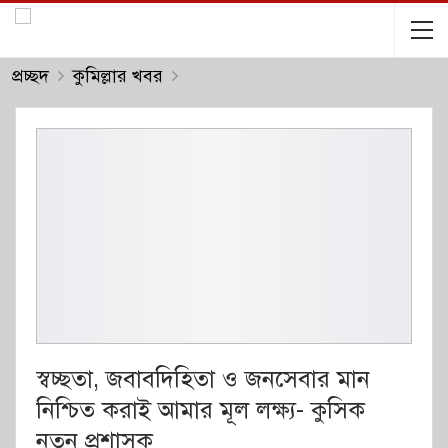
প্রচ্ছদ
কুমিল্লার খবর
স্বচ্ছতা, জবাবদিহিতা ও জনসেবার মান
নিশ্চিত করাই আমার মূল লক্ষ্য- কুসিক
নতুন প্রশাসক