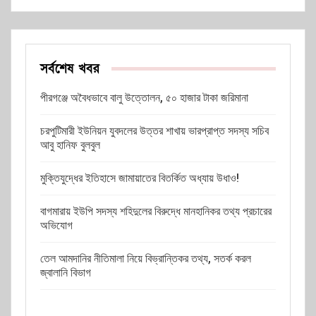
সর্বশেষ খবর
পীরগঞ্জে অবৈধভাবে বালু উত্তোলন, ৫০ হাজার টাকা জরিমানা
চরপুটিমারী ইউনিয়ন যুবদলের উত্তর শাখায় ভারপ্রাপ্ত সদস্য সচিব
আবু হানিফ বুলবুল
মুক্তিযুদ্ধের ইতিহাসে জামায়াতের বিতর্কিত অধ্যায় উধাও!
বাগমারায় ইউপি সদস্য শহিদুলের বিরুদ্ধে মানহানিকর তথ্য প্রচারের
অভিযোগ
তেল আমদানির নীতিমালা নিয়ে বিভ্রান্তিকর তথ্য, সতর্ক করল
জ্বালানি বিভাগ