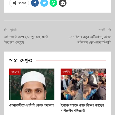
Share
পূর্ববর্তী
পরবর্তী
আট মাসেই দেশে ২৬ নতুন দল, সবাই
১০০ দিনের নতুন আল্টিমেটাম, নইলে
দিতে চান নেতৃত্ব
সচিবালয় ঘেরাওয়ের হুঁশিয়ারি
আরো দেখুনঃ
সারাদেশ
রাজনীতি
সোনাগাজীতে এনসিপি নেতার পদত্যাগ
ইরানের সড়কে খাবার বিতরণ করছেন
নাসীরুদ্দীন পাটওয়ারী