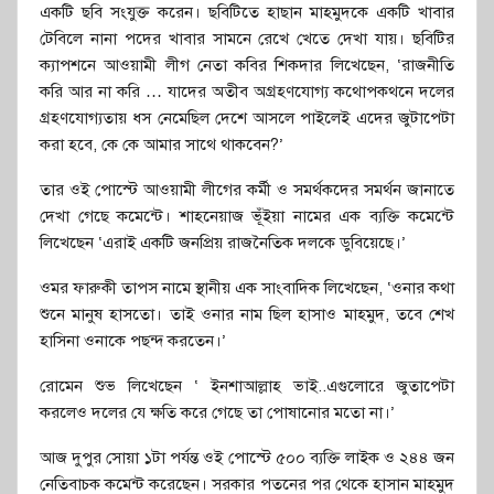
একটি ছবি সংযুক্ত করেন। ছবিটিতে হাছান মাহমুদকে একটি খাবার
টেবিলে নানা পদের খাবার সামনে রেখে খেতে দেখা যায়। ছবিটির
ক্যাপশনে আওয়ামী লীগ নেতা কবির শিকদার লিখেছেন, ‘রাজনীতি
করি আর না করি … যাদের অতীব অগ্রহণযোগ্য কথোপকথনে দলের
গ্রহণযোগ্যতায় ধস নেমেছিল দেশে আসলে পাইলেই এদের জুটাপেটা
করা হবে, কে কে আমার সাথে থাকবেন?’
তার ওই পোস্টে আওয়ামী লীগের কর্মী ও সমর্থকদের সমর্থন জানাতে
দেখা গেছে কমেন্টে। শাহনেয়াজ ভূঁইয়া নামের এক ব্যক্তি কমেন্টে
লিখেছেন ‘এরাই একটি জনপ্রিয় রাজনৈতিক দলকে ডুবিয়েছে।’
ওমর ফারুকী তাপস নামে স্থানীয় এক সাংবাদিক লিখেছেন, ‘ওনার কথা
শুনে মানুষ হাসতো। তাই ওনার নাম ছিল হাসাও মাহমুদ, তবে শেখ
হাসিনা ওনাকে পছন্দ করতেন।’
রোমেন শুভ লিখেছেন ‘ ইনশাআল্লাহ ভাই..এগুলোরে জুতাপেটা
করলেও দলের যে ক্ষতি করে গেছে তা পোষানোর মতো না।’
আজ দুপুর সোয়া ১টা পর্যন্ত ওই পোস্টে ৫০০ ব্যক্তি লাইক ও ২৪৪ জন
নেতিবাচক কমেন্ট করেছেন। সরকার পতনের পর থেকে হাসান মাহমুদ