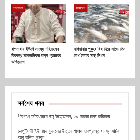
সারাদেশ
সারাদেশ
বাগমারায় ইউপি সদস্য শহিদুলের
বাগমারায় পুকুরে বিষ দিয়ে সাড়ে তিন
বিরুদ্ধে মানহানিকর তথ্য প্রচারের
লাখ টাকার মাছ নিধন
অভিযোগ
সর্বশেষ খবর
পীরগঞ্জে অবৈধভাবে বালু উত্তোলন, ৫০ হাজার টাকা জরিমানা
চরপুটিমারী ইউনিয়ন যুবদলের উত্তর শাখায় ভারপ্রাপ্ত সদস্য সচিব
আবু হানিফ বুলবুল