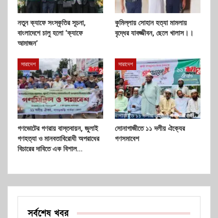
নতুন ক্যাফে সংস্কৃতির সূচনা,
কুমিল্লায় সোহান হত্যা মামলায়
বাংলাদেশে চালু হলো ‘ক্যাফে
বৃদ্ধের যাবজ্জীবন, ছেলে খালাস।।
আমাজন’
সারাদেশ
সারাদেশ
গণভোটের গণরায় বাস্তবায়ন, জুলাই
সোনাগাজীতে ১১ দলীয় ঐক্যের
গণহত্যা ও মানবতাবিরোধী অপরাধের
গণসমাবেশ
বিচারের দাবিতে এক বিশাল…
সর্বশেষ খবর