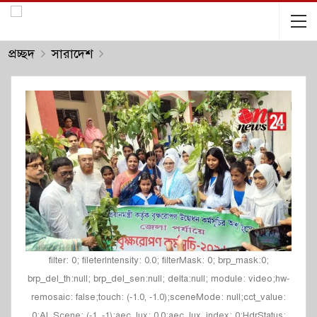
প্রচ্ছদ
সারাদেশ
filter: 0; fileterIntensity: 0.0; filterMask: 0; brp_mask:0;
brp_del_th:null; brp_del_sen:null; delta:null; module: video;hw-
remosaic: false;touch: (-1.0, -1.0);sceneMode: null;cct_value:
0;AI_Scene: (-1, -1);aec_lux: 0.0;aec_lux_index: 0;HdrStatus: