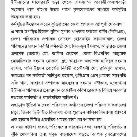
ইউনিয়নের দাসেরহাট ছড়া থেকে এসিল্যান্ড আরাজী-পলাশবাড়ী
সংযোগ খাল বাঁধের উভয় পাশে বৃক্ষরোপণের মাধ্যমে কর্মসূচির
উদ্বোধন করা হয়।
কর্মসূচির উদ্বোধন করেন কুড়িগ্রামের জেলা প্রশাসক অন্নপূর্ণা দেবনাথ।
এ সময় উপস্থিত ছিলেন পুলিশ সুপার খন্দকার ফজলে রাব্বি (পিপিএম),
জেলা পরিষদের প্রশাসক সোহেল হোসনাইন কায়কোবাদ, জেলা
পরিষদের প্রধান নির্বাহী কর্মকর্তা মো. ফিরুজুল ইসলাম, অতিরিক্ত জেলা
প্রশাসক (রাজস্ব) মো. জাকির হোসেন, জেলা বিএনপির আহ্বায়ক
মোস্তাফিজার রহমান মোস্তফা, যুগ্ম আহ্বায়ক অধ্যাপক হাসিবুর রহমান
হাসিব, পানি উন্নয়ন বোর্ডের নির্বাহী প্রকৌশলী মো. রাকিবুল হাসান,
ভারপ্রাপ্ত বন কর্মকর্তা সাদিকুর রহমান, কুড়িগ্রাম প্রেস ক্লাবের সভাপতি
সফি খান, সাধারণ সম্পাদক মাহফুজার রহমান খন্দকার, হলোখানা
ইউনিয়ন পরিষদের চেয়ারম্যান রেজাউল করিম রেজাসহ বিভিন্ন সরকারি
দপ্তরের কর্মকর্তা ও রাজনৈতিক ব্যক্তিবর্গ।
এছাড়াও কুড়িগ্রাম জেলা পরিষদের অর্থায়নে জেলা পরিষদ ডাকবাংলো
চত্বর, রিভার ভিউ উচ্চ বিদ্যালয় এবং পুরাতন বালিকা বিদ্যালয় প্রাঙ্গণে
এক হাজার বিভিন্ন প্রজাতির গাছের চারা রোপণ করা হয়।
এ সময় বক্তারা বলেন, পরিবেশের ভারসাম্য রক্ষা, জলবায়ু পরিবর্তনের
ঝুঁকি মোকাবিলা এবং সবুজ বাংলাদেশ গড়তে ব্যাপক বৃক্ষরোপণের