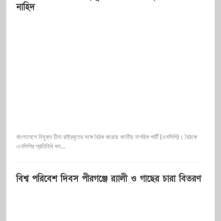
নাহিদ
বাংলাদেশে নিযুক্ত চীনা রাষ্ট্রদূতের সঙ্গে বৈঠক করেছে জাতীয় নাগরিক পার্টি (এনসিপি)। বৈঠকে
এনসিপির প্রতিনিধি দল…
বিশ্ব পরিবেশ দিবস পীরগঞ্জে র‌্যালী ও গাছের চারা বিতরণ