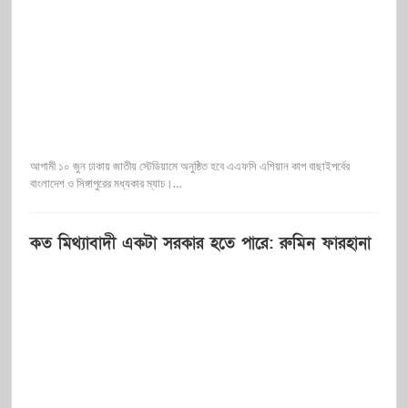
আগামী ১০ জুন ঢাকায় জাতীয় স্টেডিয়ামে অনুষ্ঠিত হবে এএফসি এশিয়ান কাপ বাছাইপর্বের
বাংলাদেশ ও সিঙ্গাপুরের মধ্যকার ম্যাচ।…
কত মিথ্যাবাদী একটা সরকার হতে পারে: রুমিন ফারহানা