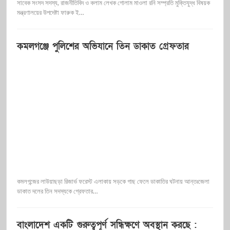
সাবেক সংসদ সদস্য, রাজনীতিবিদ ও কলাম লেখক গোলাম মাওলা রনি সম্প্রতি মুক্তিযুদ্ধ বিষয়ক
মন্ত্রণালয়ের উপদেষ্টা ফারুক ই…
কমলগঞ্জে পুলিশের অভিযানে তিন ডাকাত গ্রেফতার
কমলগন্জের লাউয়াছড়া রিজার্ভ ফরেস্ট এলাকায় সড়কে গাছ ফেলে ডাকাতির ঘটনায় আন্তঃজেলা
ডাকাত দলের তিন সদস্যকে গ্রেফতার…
বাংলাদেশ একটি গুরুত্বপূর্ণ সন্ধিক্ষণে অবস্থান করছে :