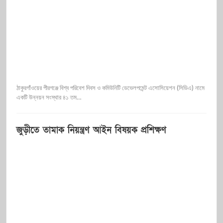
ঠাকুরগাঁওয়ের পীরগঞ্জে বিশ্ব পরিবেশ দিবস ও কমিউনিটি ডেভেলপমেন্ট এসোসিয়েশন (সিডিএ) নামে
একটি উন্নয়ন সংস্থার ৪১ তম…
জুড়ীতে তামাক নিয়ন্ত্রণ আইন বিষয়ক প্রশিক্ষণ