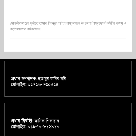
মৌলভীবাজারের জুড়ীতে তামাক নিয়ন্ত্রণ আইন বাস্তবায়নে উপজেলা টাস্কফোর্স কমিটির সদস্য ও
কর্তৃত্বপ্রাপ্ত কর্মকর্তাদের…
প্রধান সম্পাদক:
হুমায়ুন কবির রনি
মোবাইল:
০১৭১৬-৫৩০৫১৪
প্রধান নির্বাহী:
মানিক শিকদার
মোবাইল:
০১৮৭৯-৮১২৯১৯