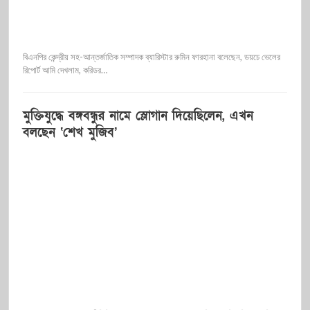
বিএনপির কেন্দ্রীয় সহ-আন্তর্জাতিক সম্পাদক ব্যারিস্টার রুমিন ফারহানা বলেছেন, ডয়চে ভেলের
রিপোর্ট আমি দেখলাম, করিডর…
মুক্তিযুদ্ধে বঙ্গবন্ধুর নামে স্লোগান দিয়েছিলেন, এখন
বলছেন ‘শেখ মুজিব’