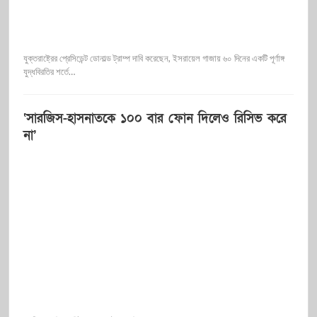
যুক্তরাষ্ট্রের প্রেসিডেন্ট ডোনাল্ড ট্রাম্প দাবি করেছেন, ইসরায়েল গাজায় ৬০ দিনের একটি পূর্ণাঙ্গ
যুদ্ধবিরতির শর্তে…
‘সারজিস-হাসনাতকে ১০০ বার ফোন দিলেও রিসিভ করে
না’