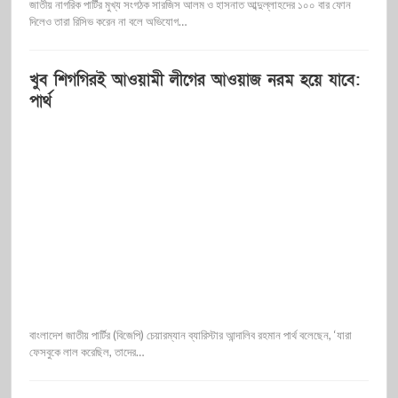
জাতীয় নাগরিক পার্টির মুখ্য সংগঠক সারজিস আলম ও হাসনাত আব্দুল্লাহদের ১০০ বার ফোন
দিলেও তারা রিসিভ করেন না বলে অভিযোগ…
খুব শিগগিরই আওয়ামী লীগের আওয়াজ নরম হয়ে যাবে:
পার্থ
বাংলাদেশ জাতীয় পার্টির (বিজেপি) চেয়ারম্যান ব্যারিস্টার আন্দালিব রহমান পার্থ বলেছেন, ‘যারা
ফেসবুকে লাল করেছিল, তাদের…