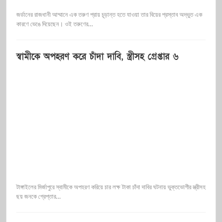
জর্ডানের রাজধানী আম্মানে এক তরুণ প্রায় চূড়ান্ত হতে যাওয়া তার বিয়ের প্রস্তাব অদ্ভুত এক
কারণে ভেঙে দিয়েছেন। ওই তরুণের…
স্বামীকে অপহরণ করে চাঁদা দাবি, স্ত্রীসহ গ্রেপ্তার ৬
টাঙ্গাইলের মির্জাপুরে স্বামীকে অপহরণ করিয়ে চার লক্ষ টাকা চাঁদা দাবির ঘটনায় ভুক্তভোগীর স্ত্রীসহ
ছয় জনকে গ্রেপ্তার…