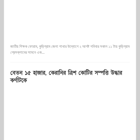
জাতীয় শিক্ষক ফোরাম, কুড়িগ্রাম জেলা শাখার উদ্যোগে ২ আগষ্ট শনিবার সকাল ১১ টায় কুড়িগ্রাম
প্রেসক্লাবের সামনে এক…
বেতন ১৫ হাজার, কেরানির ত্রিশ কোটির সম্পত্তি উদ্ধার
কর্ণাটকে