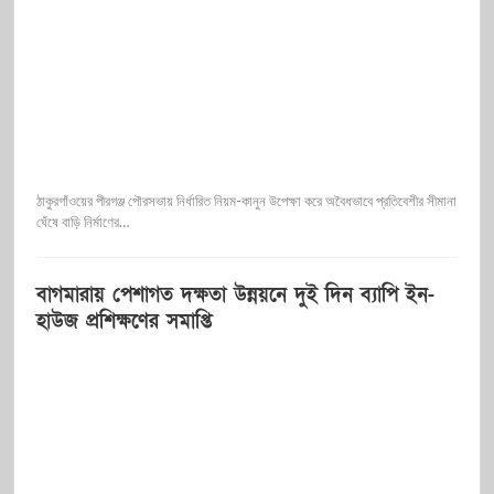
ঠাকুরগাঁওয়ের পীরগঞ্জ পৌরসভায় নির্ধারিত নিয়ম-কানুন উপেক্ষা করে অবৈধভাবে প্রতিবেশীর সীমানা
ঘেঁষে বাড়ি নির্মাণের…
বাগমারায় পেশাগত দক্ষতা উন্নয়নে দুই দিন ব্যাপি ইন-
হাউজ প্রশিক্ষণের সমাপ্তি