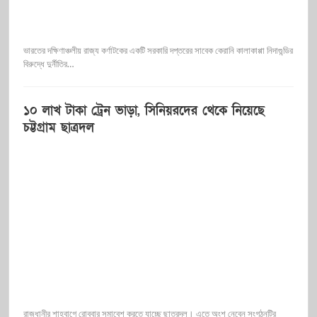
ভারতের দক্ষিণাঞ্চলীয় রাজ্য কর্ণাটকের একটি সরকারি দপ্তরের সাবেক কেরানি কালাকাপ্পা নিদাগুন্ডির
বিরুদ্ধে দুর্নীতির…
১০ লাখ টাকা ট্রেন ভাড়া, সিনিয়রদের থেকে নিয়েছে
চট্টগ্রাম ছাত্রদল
রাজধানীর শাহবাগে রোববার সমাবেশ করতে যাচ্ছে ছাত্রদল। এতে অংশ নেবেন সংগঠনটির