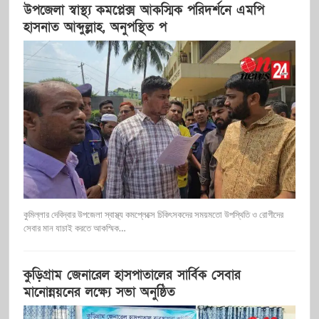
উপজেলা স্বাস্থ্য কমপ্লেক্স আক‌স্মিক পরিদর্শনে এমপি
হাসনাত আব্দুল্লাহ, অনুপস্থিত প
কুমিল্লার দেবিদ্বার উপজেলা স্বাস্থ্য কমপ্লেক্সে চিকিৎসকদের সময়মতো উপস্থিতি ও রোগীদের
সেবার মান যাচাই করতে আকস্মিক…
কুড়িগ্রাম জেনারেল হাসপাতালের সার্বিক সেবার
মানোন্নয়নের লক্ষ্যে সভা অনুষ্ঠিত