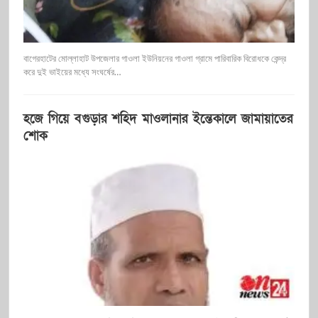
বাগেরহাটের মোল্লাহাট উপজেলার গাওলা ইউনিয়নের গাওলা গ্রামে পারিবারিক বিরোধকে কেন্দ্র
করে দুই ভাইয়ের মধ্যে সংঘর্ষের…
হজে গিয়ে বগুড়ার শহিদ মাওলানার ইন্তেকালে জামায়াতের
শোক