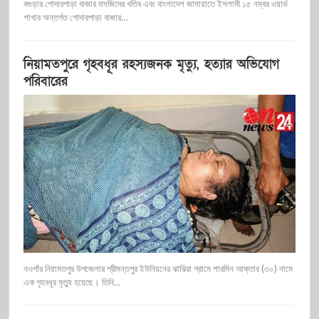
বগুড়ার গোদারপাড়া বাজার মসজিদের খতিব এবং বাংলাদেশ জামায়াতে ইসলামী ১৫ নম্বর ওয়ার্ড
শাখার অন্তর্গত গোদারপাড়া বাজার…
নিয়ামতপুরে গৃহবধূর রহস্যজনক মৃত্যু, হত্যার অভিযোগ
পরিবারের
নওগাঁর নিয়ামতপুর উপজেলার শ্রীমন্তপুর ইউনিয়নের ঝাঝিরা গ্রামে শারমিন আক্তার (৩০) নামে
এক গৃহবধূর মৃত্যু হয়েছে। তিনি…