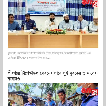
কুড়িগ্রাম জেনারেল হাসপাতালের সার্বিক সেবার মানোন্নয়ন, অবকাঠামোগত উন্নয়ন এবং
রোগীদের চিকিৎসাসেবা আরও কার্যকর করার…
পীরগঞ্জে টাপেন্টাডল সেবনের দায়ে দুই যুবকের ৬ মাসের
কারাদণ্ড