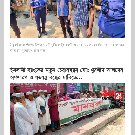
ঠাকুরগাঁওয়ের পীরগঞ্জ উপজেলায় টাপেন্টাডল ট্যাবলেট সেবনের দায়ে তারেক জিয়া ও সাগর হোসেন
নামে দুই যুবককে ৬ মাস করে…
ইসলামী ব্যাংকের নতুন চেয়ারম্যান মোঃ খুরশীদ আলমের
অপসারণ ও ষড়যন্ত্র বন্ধের দাবিতে…