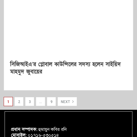
সিজিআইএ’র গ্লোবাল কাউন্সিলের সদস্য হলেন সাইয়িদ
মাহমুদ জুবায়ের
1
2
3
…
9
NEXT
প্রধান সম্পাদক:
হুমায়ুন কবির রনি
মোবাইল:
০১৭১৬-৫৩০৫১৪