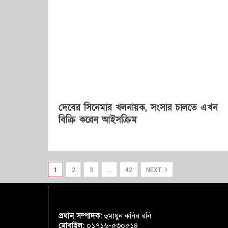
দেবের সিনেমার খলনায়ক, সংসার চালতে এখন
বিক্রি করেন আইসক্রিম
1
2
3
…
42
NEXT
প্রধান সম্পাদক:
হুমায়ুন কবির রনি
মোবাইল:
০১৭১৬-৫৩০৫১৪