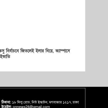
কসু নির্বাচনে জিতলেই ইলার বিয়ে, ক্যাম্পাসে
ুইভাতি
ঠিকানা:
১৮ দিলু রোড, নিউ ইস্কাটন, মগবাজার ১২১৭, ঢাকা
ইমেইল:
onnews24@gmail.com