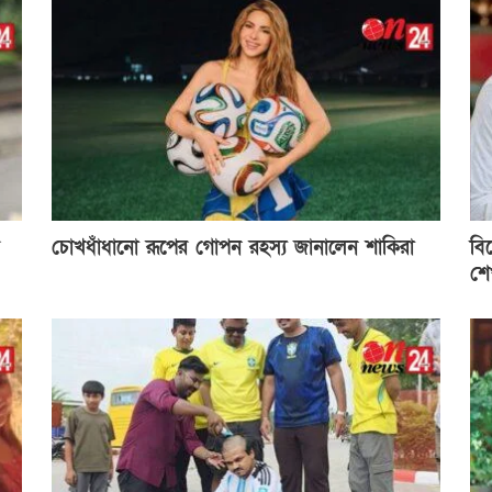
চোখধাঁধানো রূপের গোপন রহস্য জানালেন শাকিরা
বি
শে