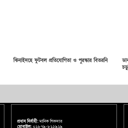
ঝিনাইদহে ফুটবল প্রতিযোগিতা ও পুরস্কার বিতরনি
ডা
চড়
প্রধান নির্বাহী:
মানিক শিকদার
মোবাইল:
০১৮৭৯-৮১২৯১৯