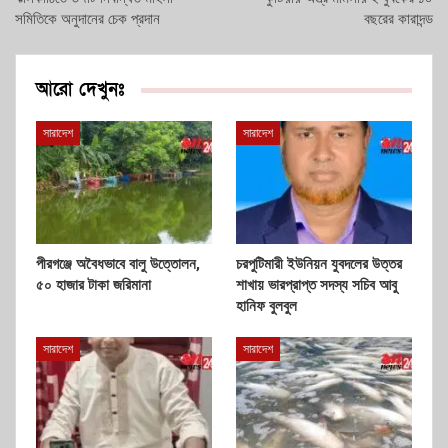
সমিতিকে অনুদানের চেক প্রদান
বছরের কারাদন্ড
আরো দেখুনঃ
সারাদেশ
সারাদেশ
পীরগঞ্জে অবৈধভাবে বালু উত্তোলন,
চরপুটিমারী ইউনিয়ন যুবদলের উত্তর
৫০ হাজার টাকা জরিমানা
শাখায় ভারপ্রাপ্ত সদস্য সচিব আবু
হানিফ বুলবুল
সারাদেশ
সারাদেশ