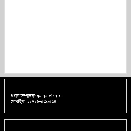
প্রধান সম্পাদক:
হুমায়ুন কবির রনি
মোবাইল:
০১৭১৬-৫৩০৫১৪