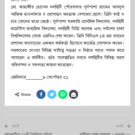
মো. জাহাঙ্গীর হোসেন নলছিটি পৌরসভার সূর্যপাশা গ্রামের আবদুল
আজিজ হাওলাদার ও মোসাম্মৎ মমতাজ বেগমের ছেলে। তিনি ভাই ও
চার বোনের মধ্যে জ্যেষ্ঠ। সূর্যপাশা সরকারি প্রাথমিক বিদ্যালয়, নলছিটি
মার্চেন্টস মাধ্যমিক বিদ্যালয়, নলছিটি ডিগ্রি কলেজ এবং সর্বশেষ ঢাকা
বিশ্ববিদ্যালয় থেকে এমবিএ শেষ করেন। তিনি বিসিএস ১৩ তম ব্যাচের
প্রশাসন ক্যাডারের একজন কর্মকর্তা হিসেবে কর্মেেত্র যোগদান করেন।
সরকারের দেওয়া বিভিন্ন দায়িত্ব সততা ও নিষ্ঠার সাথে পালন করে
আসছেন এ কর্মবীর। তাঁর পদোন্নতির খবরে নলছিটির বিভিন্ন মহল
অভিনন্দন ও সফলতা কামনা করেছেন।
জেনিফার_______৯ সেপ্টেম্বর ২১
Share
পূর্ববর্তী
পরবর্তী
ঝালকাঠিতে ৩৭টি নিবন্ধিত মহিলা
কুষ্টিয়ায় অস্ত্র মামলায় ২ যুবকের ১০