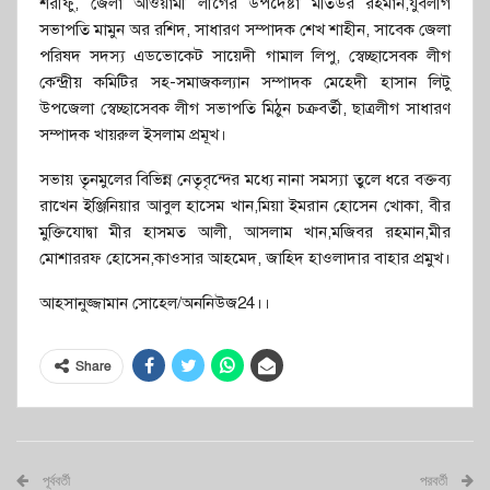
শরীফু, জেলা আওয়ামী লীগের উপদেষ্টা মতিউর রহমান,যুবলীগ
সভাপতি মামুন অর রশিদ, সাধারণ সম্পাদক শেখ শাহীন, সাবেক জেলা
পরিষদ সদস্য এডভোকেট সায়েদী গামাল লিপু, স্বেচ্ছাসেবক লীগ
কেন্দ্রীয় কমিটির সহ-সমাজকল্যান সম্পাদক মেহেদী হাসান লিটু
উপজেলা স্বেচ্ছাসেবক লীগ সভাপতি মিঠুন চক্রবর্তী, ছাত্রলীগ সাধারণ
সম্পাদক খায়রুল ইসলাম প্রমূখ।
সভায় তৃনমুলের বিভিন্ন নেতৃবৃন্দের মধ্যে নানা সমস্যা তুলে ধরে বক্তব্য
রাখেন ইঞ্জিনিয়ার আবুল হাসেম খান,মিয়া ইমরান হোসেন খোকা, বীর
মুক্তিযোদ্বা মীর হাসমত আলী, আসলাম খান,মজিবর রহমান,মীর
মোশাররফ হোসেন,কাওসার আহমেদ, জাহিদ হাওলাদার বাহার প্রমুখ।
আহসানুজ্জামান সোহেল/অননিউজ24।।
Share
পূর্ববর্তী
পরবর্তী