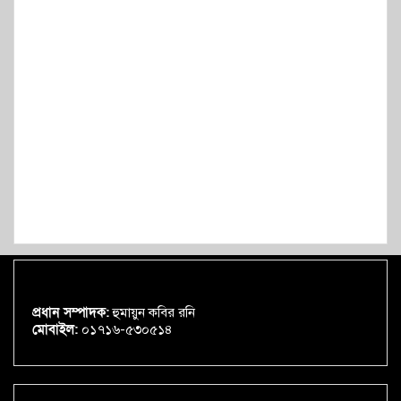
প্রধান সম্পাদক:
হুমায়ুন কবির রনি
মোবাইল:
০১৭১৬-৫৩০৫১৪