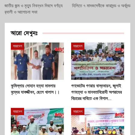
জাতীয় জন্ম ও মৃত‍্যু নিবন্ধন দিবসে বর্ণাঢ‍্য
হিলিতে ৭ মাদকসেবীকে কারাদন্ড ও অর্থদন্ড
র‍্যালী ও আলোচনা সভা
আরো দেখুনঃ
সারাদেশ
সারাদেশ
কুমিল্লায় সোহান হত্যা মামলায়
গণভোটের গণরায় বাস্তবায়ন, জুলাই
বৃদ্ধের যাবজ্জীবন, ছেলে খালাস।।
গণহত্যা ও মানবতাবিরোধী অপরাধের
বিচারের দাবিতে এক বিশাল…
সারাদেশ
সারাদেশ