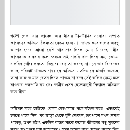
গল্পে দেখা যায় জাবেদ আর মীরার টানাটানির সংসার। সম্প্রতি
জাবেদের অফিসে ঠিকমতো বেতন হচ্ছে না। তাতে করে ওদের অবস্থা
আগের চেয়ে আরো বেশি খারাপের দিকে মোড় নিয়েছে। মীরা
জাবেদকে বারবার বলে চলেছে এই চাকরি বাদ দিয়ে অন্য কোনো
চাকরির খোঁজ করতে। কিন্তু জাবেদ তা করছে না। সে তার বিবেকের
কাছে পরিচ্ছন্ন থাকতে চায়। যে অফিসে এতদিন সে চাকরি করেছে,
তারা আজ ক মাস বেতন দিতে পারছে না বলে সেই অফিস ছেড়ে চলে
যাওয়ার পক্ষপাতি নয় সে। স্বামীর এসব ছেলেমানুষী সিদ্ধান্তে অভিমান
করে মীরা।
অভিমান করে স্বামীকে ‘বোকা কোথাকার’ বলে কটাক্ষ করে। এভাবেই
চলতে থাকে দিন। ঘর ভাড়া থেকে মুদি দোকান, চারপাশে যখন দেনার
পাহাড়, তখন হঠাৎ একদিন রাস্তার মাঝে কলেজ জীবনের বন্ধু সুমনের
সাথে দেখা হয়ে যায় জাবেদের। সুমন অনেক বছর দেশের বাইরে ছিল,