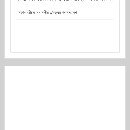
সোনাগাজীতে ১১ দলীয় ঐক্যের গণসমাবেশ