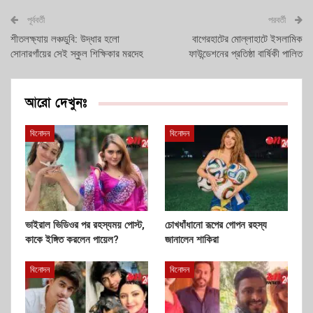
পূর্ববর্তী
পরবর্তী
শীতলক্ষ্যায় লঞ্চডুবি: উদ্ধার হলো
বাগেরহাটের মোল্লাহাটে ইসলামিক
সোনারগাঁয়ের সেই স্কুল শিক্ষিকার মরদেহ
ফাউন্ডেশনের প্রতিষ্ঠা বার্ষিকী পালিত
আরো দেখুনঃ
বিনোদন
বিনোদন
ভাইরাল ভিডিওর পর রহস্যময় পোস্ট,
চোখধাঁধানো রূপের গোপন রহস্য
কাকে ইঙ্গিত করলেন পায়েল?
জানালেন শাকিরা
বিনোদন
বিনোদন