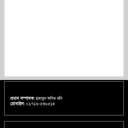
প্রধান সম্পাদক:
হুমায়ুন কবির রনি
মোবাইল:
০১৭১৬-৫৩০৫১৪