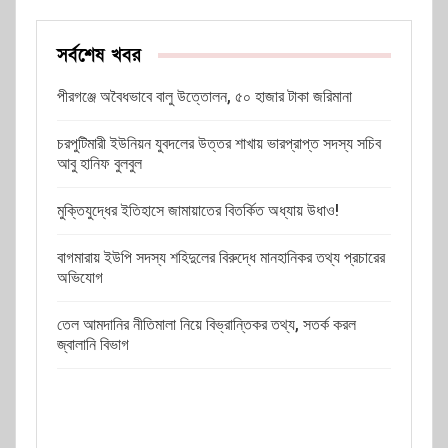
সর্বশেষ খবর
পীরগঞ্জে অবৈধভাবে বালু উত্তোলন, ৫০ হাজার টাকা জরিমানা
চরপুটিমারী ইউনিয়ন যুবদলের উত্তর শাখায় ভারপ্রাপ্ত সদস্য সচিব
আবু হানিফ বুলবুল
মুক্তিযুদ্ধের ইতিহাসে জামায়াতের বিতর্কিত অধ্যায় উধাও!
বাগমারায় ইউপি সদস্য শহিদুলের বিরুদ্ধে মানহানিকর তথ্য প্রচারের
অভিযোগ
তেল আমদানির নীতিমালা নিয়ে বিভ্রান্তিকর তথ্য, সতর্ক করল
জ্বালানি বিভাগ