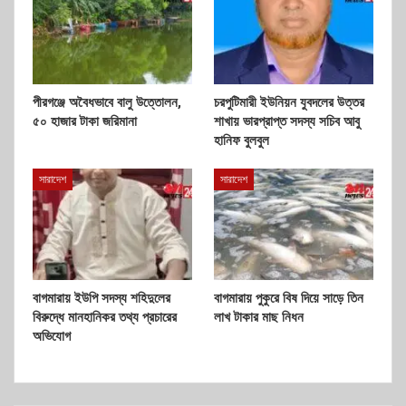
পীরগঞ্জে অবৈধভাবে বালু উত্তোলন,
চরপুটিমারী ইউনিয়ন যুবদলের উত্তর
৫০ হাজার টাকা জরিমানা
শাখায় ভারপ্রাপ্ত সদস্য সচিব আবু
হানিফ বুলবুল
সারাদেশ
সারাদেশ
বাগমারায় ইউপি সদস্য শহিদুলের
বাগমারায় পুকুরে বিষ দিয়ে সাড়ে তিন
বিরুদ্ধে মানহানিকর তথ্য প্রচারের
লাখ টাকার মাছ নিধন
অভিযোগ