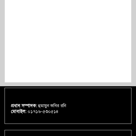
প্রধান সম্পাদক:
হুমায়ুন কবির রনি
মোবাইল:
০১৭১৬-৫৩০৫১৪