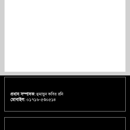
প্রধান সম্পাদক:
হুমায়ুন কবির রনি
মোবাইল:
০১৭১৬-৫৩০৫১৪