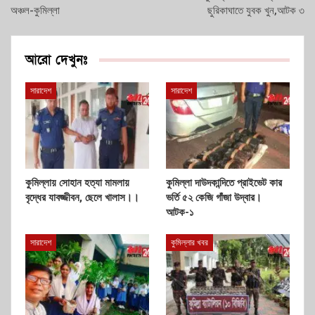
অঞ্চল-কুমিল্লা
ছুরিকাঘাতে যুবক খুন,আটক ৩
আরো দেখুনঃ
সারাদেশ
সারাদেশ
কুমিল্লায় সোহান হত্যা মামলায়
কুমিল্লা দাউদকান্দিতে প্রাইভেট কার
বৃদ্ধের যাবজ্জীবন, ছেলে খালাস।।
ভর্তি ৫২ কেজি গাঁজা উদ্বার।
আটক-১
সারাদেশ
কুমিল্লার খবর