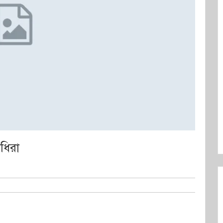
িধিরা