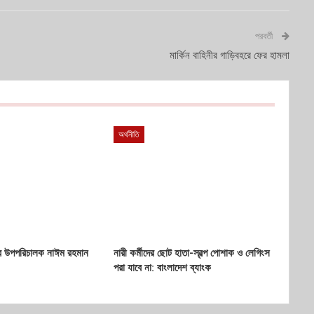
পরবর্তী
মার্কিন বাহিনীর গাড়িবহরে ফের হামলা
অর্থনীতি
ের উপপরিচালক নাঈম রহমান
নারী কর্মীদের ছোট হাতা-স্বল্প পোশাক ও লেগিংস
পরা যাবে না: বাংলাদেশ ব্যাংক