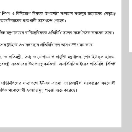
ারি শিল্প ও বিনিয়োগ বিষয়ক উপদেষ্টা সালমান ফজলুর রহমানের নেতৃত্বে
 উজবেকিস্তানের রাজধানী তাসখন্দে গেছেন।
িন্ন মন্ত্রণালয়ের বাণিজ্যবিষয়ক প্রতিনিধি দলের সঙ্গে বৈঠক করবেন তারা।
শেষ ফ্লাইটে ৩০ সদস্যের প্রতিনিধি দল তাসখন্দে গমন করে।
রতিমন্ত্রী, তথ্য ও যোগাযোগ প্রযুক্তি মন্ত্রণালয়, শেখ ইউসুফ হারুন,
 (বেজা) সরকারের উচ্চপদস্থ কর্মকর্তা, এফবিসিসিআইয়ের প্রতিনিধি, বিভিন্ন
িক প্রতিনিধিদের যাত্রাপথে ইউএস-বাংলা এয়ারলাইন্স সরকারের সহযোগী
িক মনোযোগী হওয়ার দৃঢ় প্রত্যয় ব্যক্ত করেছে।