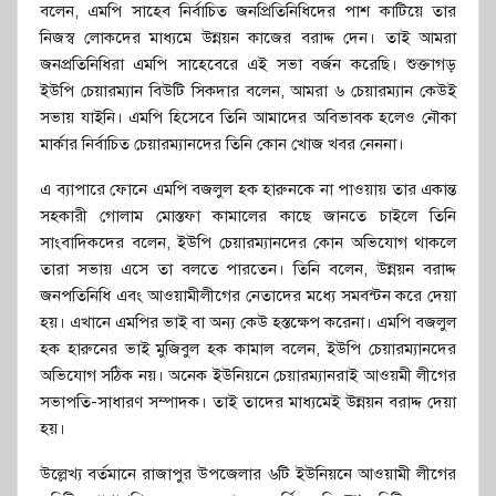
বলেন, এমপি সাহেব নির্বাচিত জনপ্রিতিনিধিদের পাশ কাটিয়ে তার
নিজস্ব লোকদের মাধ্যমে উন্নয়ন কাজের বরাদ্দ দেন। তাই আমরা
জনপ্রতিনিধিরা এমপি সাহেবেরে এই সভা বর্জন করেছি। শুক্তাগড়
ইউপি চেয়ারম্যান বিউটি সিকদার বলেন, আমরা ৬ চেয়ারম্যান কেউই
সভায় যাইনি। এমপি হিসেবে তিনি আমাদের অবিভাবক হলেও নৌকা
মার্কার নির্বাচিত চেয়ারম্যানদের তিনি কোন খোজ খবর নেননা।
এ ব্যাপারে ফোনে এমপি বজলুল হক হারুনকে না পাওয়ায় তার একান্ত
সহকারী গোলাম মোস্তফা কামালের কাছে জানতে চাইলে তিনি
সাংবাদিকদের বলেন, ইউপি চেয়ারম্যানদের কোন অভিযোগ থাকলে
তারা সভায় এসে তা বলতে পারতেন। তিনি বলেন, উন্নয়ন বরাদ্দ
জনপতিনিধি এবং আওয়ামীলীগের নেতাদের মধ্যে সমবন্টন করে দেয়া
হয়। এখানে এমপির ভাই বা অন্য কেউ হস্তক্ষেপ করেনা। এমপি বজলুল
হক হারুনের ভাই মুজিবুল হক কামাল বলেন, ইউপি চেয়ারম্যানদের
অভিযোগ সঠিক নয়। অনেক ইউনিয়নে চেয়ারম্যানরাই আওয়মী লীগের
সভাপতি-সাধারণ সম্পাদক। তাই তাদের মাধ্যমেই উন্নয়ন বরাদ্দ দেয়া
হয়।
উল্লেখ্য বর্তমানে রাজাপুর উপজেলার ৬টি ইউনিয়নে আওয়ামী লীগের