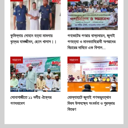
কুমিল্লায় সোহান হত্যা মামলায়
গণভোটের গণরায় বাস্তবায়ন, জুলাই
বৃদ্ধের যাবজ্জীবন, ছেলে খালাস।।
গণহত্যা ও মানবতাবিরোধী অপরাধের
বিচারের দাবিতে এক বিশাল…
সারাদেশ
সারাদেশ
সোনাগাজীতে ১১ দলীয় ঐক্যের
মোল্লাহাটে জুলাই গণঅভ্যুত্থান
গণসমাবেশ
দিবস উপলক্ষ্যে সংবর্ধনা ও পুরস্কার
বিতরণ