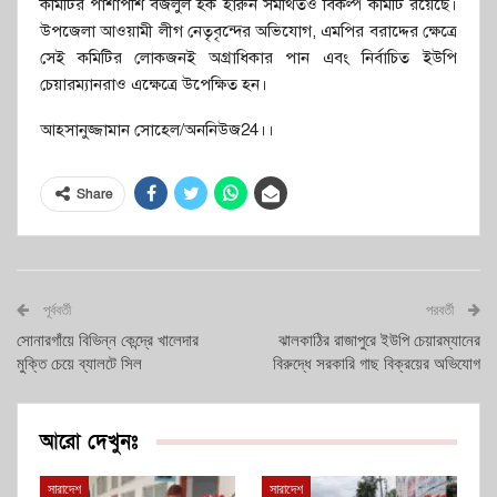
কমিটির পাশাপশি বজলুল হক হারুন সমর্থিতও বিকল্প কমিটি রয়েছে।
উপজেলা আওয়ামী লীগ নেতৃবৃন্দের অভিযোগ, এমপির বরাদ্দের ক্ষেত্রে
সেই কমিটির লোকজনই অগ্রাধিকার পান এবং নির্বাচিত ইউপি
চেয়ারম্যানরাও এক্ষেত্রে উপেক্ষিত হন।
আহসানুজ্জামান সোহেল/অননিউজ24।।
Share
পূর্ববর্তী
পরবর্তী
সোনারগাঁয়ে বিভিন্ন কেন্দ্রে খালেদার
ঝালকাঠির রাজাপুরে ইউপি চেয়ারম্যানের
মুক্তি চেয়ে ব্যালটে সিল
বিরুদ্ধে সরকারি গাছ বিক্রয়ের অভিযোগ
আরো দেখুনঃ
সারাদেশ
সারাদেশ