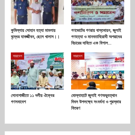
কুমিল্লায় সোহান হত্যা মামলায়
গণভোটের গণরায় বাস্তবায়ন, জুলাই
বৃদ্ধের যাবজ্জীবন, ছেলে খালাস।।
গণহত্যা ও মানবতাবিরোধী অপরাধের
বিচারের দাবিতে এক বিশাল…
সারাদেশ
সারাদেশ
সোনাগাজীতে ১১ দলীয় ঐক্যের
মোল্লাহাটে জুলাই গণঅভ্যুত্থান
গণসমাবেশ
দিবস উপলক্ষ্যে সংবর্ধনা ও পুরস্কার
বিতরণ