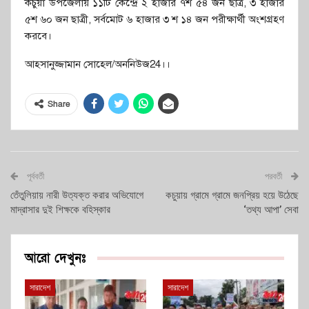
কচুয়া উপজেলায় ১১টি কেন্দ্রে ২ হাজার ৭শ ৫৪ জন ছাত্র, ৩ হাজার
৫শ ৬০ জন ছাত্রী, সর্বমোট ৬ হাজার ৩ শ ১৪ জন পরীক্ষার্থী অংশগ্রহণ
করবে।
আহসানুজ্জামান সোহেল/অননিউজ24।।
Share
পূর্ববর্তী
পরবর্তী
তেঁতুলিয়ায় নারী উত্যক্ত করার অভিযোগে
কচুয়ায় গ্রামে গ্রামে জনপ্রিয় হয়ে উঠেছে
মাদ্রাসার দুই শিক্ষকে বহিস্কার
‘তথ্য আপা’ সেবা
আরো দেখুনঃ
সারাদেশ
সারাদেশ