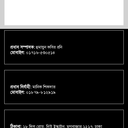
প্রধান সম্পাদক:
হুমায়ুন কবির রনি
মোবাইল:
০১৭১৬-৫৩০৫১৪
প্রধান নির্বাহী:
মানিক শিকদার
মোবাইল:
০১৮৭৯-৮১২৯১৯
ঠিকানা:
১৮ দিলু রোড, নিউ ইস্কাটন, মগবাজার ১২১৭, ঢাকা