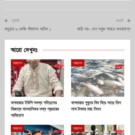
পূর্ববর্তী
পরবর্তী
কচুয়ায় ৬ কেজি গাঁজাসহ আটক ১
বাড়ি নয়- যেন সবুজ গাছের অভয়ারণ্য
আরো দেখুনঃ
সারাদেশ
সারাদেশ
বাগমারায় ইউপি সদস্য শহিদুলের
বাগমারায় পুকুরে বিষ দিয়ে সাড়ে তিন
বিরুদ্ধে মানহানিকর তথ্য প্রচারের
লাখ টাকার মাছ নিধন
অভিযোগ
সারাদেশ
সারাদেশ