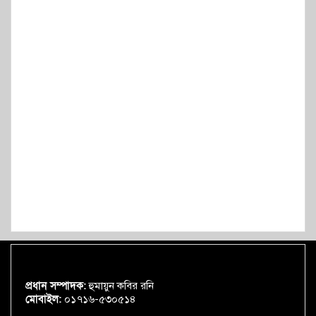
প্রধান সম্পাদক:
হুমায়ুন কবির রনি
মোবাইল:
০১৭১৬-৫৩০৫১৪