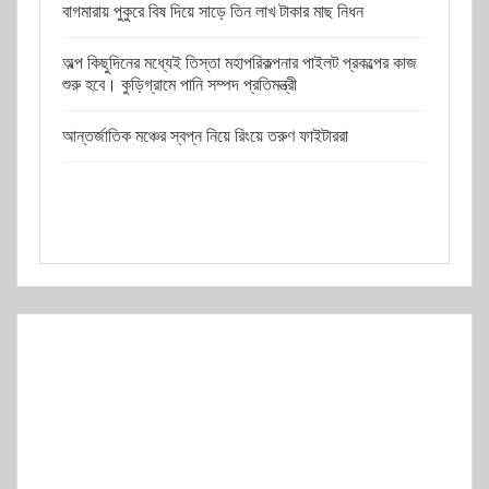
বাগমারায় পুকুরে বিষ দিয়ে সাড়ে তিন লাখ টাকার মাছ নিধন
অল্প কিছুদিনের মধ্যেই তিস্তা মহাপরিকল্পনার পাইলট প্রকল্পের কাজ
শুরু হবে। কুড়িগ্রামে পানি সম্পদ প্রতিমন্ত্রী
আন্তর্জাতিক মঞ্চের স্বপ্ন নিয়ে রিংয়ে তরুণ ফাইটাররা