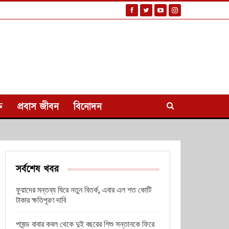
ি
প্রবাস জীবন
বিনোদন
সর্বশেষ খবর
ফুয়াদের মন্তব্য ঘিরে নতুন বিতর্ক, এবার এল শত কোটি
টাকার ক্ষতিপূরণ দাবি
পাষন্ড বাবার কবল থেকে দুই বছরের শিশু সন্তানকে ফিরে