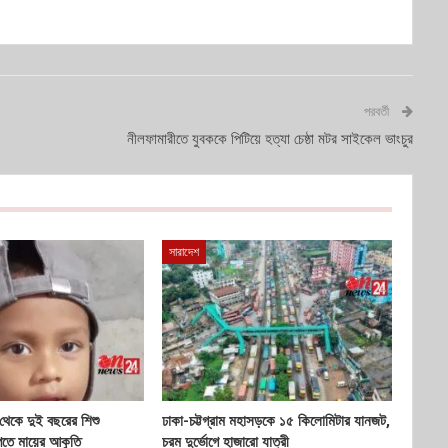
পরবর্তী
নীলফামারীতে যুবককে পিটিয়ে হত্যা চেষ্ঠা মটর সাইকেল ভাংচুর
সারাদেশ
 থেকে দুই বছরের শিশু
ঢাকা-চট্টগ্রাম মহাসড়কে ১৫ কিলোমিটার যানজট,
েতে মায়ের আকুতি
চরম দুর্ভোগে হাজারো যাত্রী