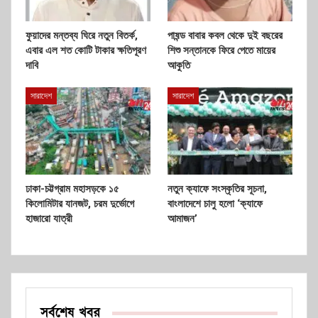
ফুয়াদের মন্তব্য ঘিরে নতুন বিতর্ক,
পাষন্ড বাবার কবল থেকে দুই বছরের
এবার এল শত কোটি টাকার ক্ষতিপূরণ
শিশু সন্তানকে ফিরে পেতে মায়ের
দাবি
আকুতি
সারাদেশ
সারাদেশ
ঢাকা-চট্টগ্রাম মহাসড়কে ১৫
নতুন ক্যাফে সংস্কৃতির সূচনা,
কিলোমিটার যানজট, চরম দুর্ভোগে
বাংলাদেশে চালু হলো ‘ক্যাফে
হাজারো যাত্রী
আমাজন’
সর্বশেষ খবর