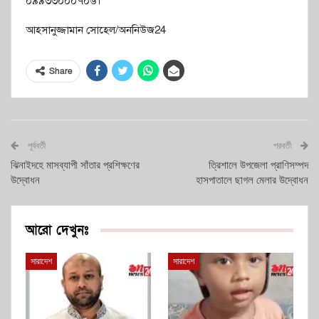
০৯৯৩৩০০০৭০৬।
আহসানুজ্জামান সোহেল/অননিউজ24
Share
পূর্ববর্তী
পরবর্তী
ঝিনাইদহে মাসব্যাপী সাঁতার প্রশিক্ষণের
ত্রিশালে উপজেলা প্রাণিসম্পদ
উদ্বোধন
হাসপাতালে ছাগল মেলার উদ্বোধন
আরো দেখুনঃ
সারাদেশ
সারাদেশ