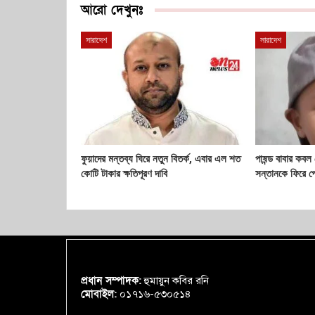
আরো দেখুনঃ
সারাদেশ
সারাদেশ
ফুয়াদের মন্তব্য ঘিরে নতুন বিতর্ক, এবার এল শত
পাষন্ড বাবার কবল
কোটি টাকার ক্ষতিপূরণ দাবি
সন্তানকে ফিরে প
প্রধান সম্পাদক:
হুমায়ুন কবির রনি
মোবাইল:
০১৭১৬-৫৩০৫১৪