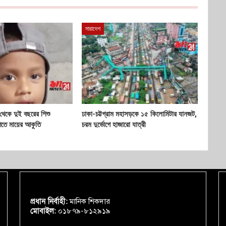
সারাদেশ
 থেকে দুই বছরের শিশু
ঢাকা-চট্টগ্রাম মহাসড়কে ১৫ কিলোমিটার যানজট,
েতে মায়ের আকুতি
চরম দুর্ভোগে হাজারো যাত্রী
প্রধান নির্বাহী:
মানিক শিকদার
মোবাইল:
০১৮৭৯-৮১২৯১৯