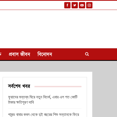
ি
প্রবাস জীবন
বিনোদন
সর্বশেষ খবর
ফুয়াদের মন্তব্য ঘিরে নতুন বিতর্ক, এবার এল শত কোটি
টাকার ক্ষতিপূরণ দাবি
পাষন্ড বাবার কবল থেকে দুই বছরের শিশু সন্তানকে ফিরে