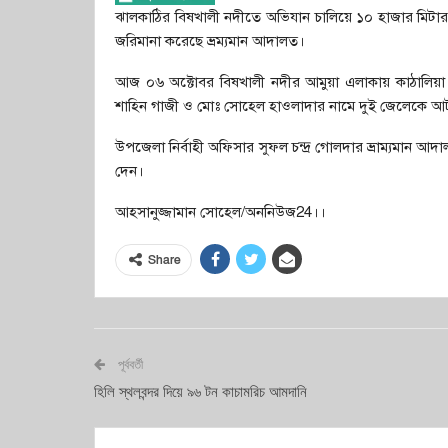
ঝালকাঠির বিষখালী নদীতে অভিযান চালিয়ে ১০ হাজার মিটার
জরিমানা করেছে ভ্রম্যমান আদালত।
আজ ০৬ অক্টোবর বিষখালী নদীর আমুয়া এলাকায় কাঠালিয়া
শাহিন গাজী ও মোঃ সোহেল হাওলাদার নামে দুই জেলেকে আট
উপজেলা নির্বাহী অফিসার সুফল চন্দ্র গোলদার ভ্রাম্যমান আদ
দেন।
আহসানুজ্জামান সোহেল/অননিউজ24।।
Share
পূর্ববর্তী
হিলি স্থলবন্দর দিয়ে ৯৬ টন কাচামরিচ আমদানি