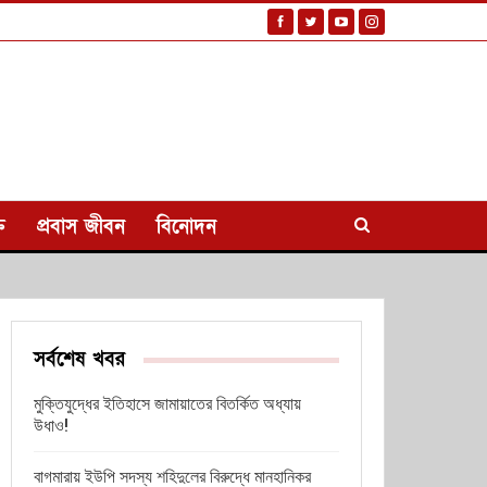
ি
প্রবাস জীবন
বিনোদন
সর্বশেষ খবর
মুক্তিযুদ্ধের ইতিহাসে জামায়াতের বিতর্কিত অধ্যায়
উধাও!
বাগমারায় ইউপি সদস্য শহিদুলের বিরুদ্ধে মানহানিকর