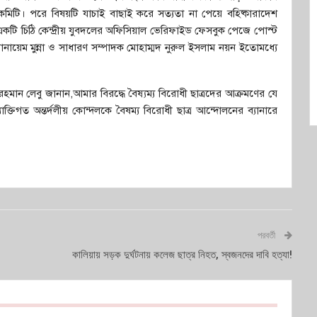
য় কমিটি। পরে বিষয়টি যাচাই বাছাই করে সত্যতা না পেয়ে বহিষ্কারাদেশ
একটি চিঠি কেন্দ্রীয় যুবদলের অফিসিয়াল ভেরিফাইড ফেসবুক পেজে পোস্ট
োনায়েম মুন্না ও সাধারণ সম্পাদক মোহাম্মদ নুরুল ইসলাম নয়ন ইতোমধ্যে
মান লেবু জানান,আমার বিরদ্ধে বৈষ্যম্য বিরোধী ছাত্রদের আক্রমণের যে
ক্তিগত অন্তর্দলীয় কোন্দলকে বৈষম্য বিরোধী ছাত্র আন্দোলনের ব্যানারে
পরবর্তী
কালিয়ায় সড়ক দুর্ঘটনায় কলেজ ছাত্র নিহত, স্বজনদের দাবি হত্যা!