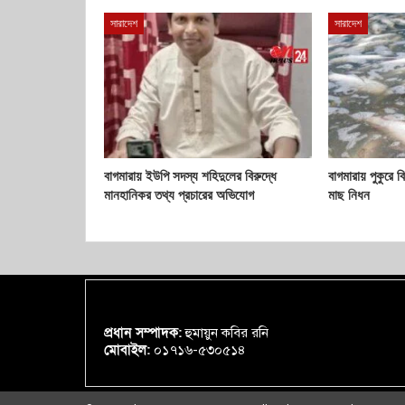
সারাদেশ
সারাদেশ
বাগমারায় ইউপি সদস্য শহিদুলের বিরুদ্ধে
বাগমারায় পুকুরে 
মানহানিকর তথ্য প্রচারের অভিযোগ
মাছ নিধন
প্রধান সম্পাদক:
হুমায়ুন কবির রনি
মোবাইল:
০১৭১৬-৫৩০৫১৪