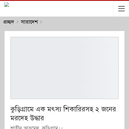
প্রচ্ছদ
সারাদেশ
কু‌ড়িগ্রা‌মে এক মৎস‌্য শিকারিরসহ ২ জ‌নের
মর‌দেহ উদ্ধার
শাহীন আহমেদ, কুড়িগ্রাম।।