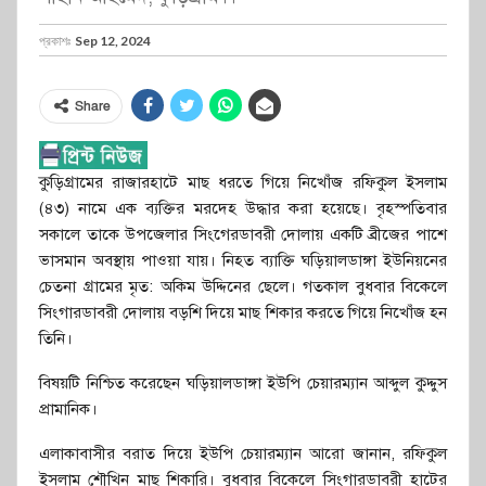
প্রকাশঃ
Sep 12, 2024
Share
কু‌ড়িগ্রা‌মের রাজারহা‌টে মাছ ধর‌তে গি‌য়ে নি‌খোঁজ রফিকুল ইসলাম
(৪৩) নামে এক ব‌্যক্তির মর‌দেহ উদ্ধার করা হ‌য়ে‌ছে। বৃহস্পতিবার
সকালে তাকে উপজেলার সিংগেরডাবরী দোলায় একটি ব্রীজের পাশে
ভাসমান অবস্থায় পাওয়া যায়। নিহত ব্যাক্তি ঘড়িয়ালডাঙ্গা ইউনিয়নের
চেতনা গ্রামের মৃত: অকিম উদ্দিনের ছেলে। গতকাল বুধবার বি‌কে‌লে
সিংগারডাবরী দোলায় বড়শি দিয়ে মাছ শিকার করতে গিয়ে নি‌খোঁজ হন‌
তি‌নি।
বিষয়‌টি নি‌শ্চিত ক‌রে‌ছেন ঘড়িয়ালডাঙ্গা ইউপি চেয়ারম‌্যান আব্দুল কুদ্দুস
প্রামা‌নিক।
এলাকাবাসীর বরাত দি‌য়ে ইউপি চেয়ারম‌্যান আরো জানা‌ন, রফিকুল
ইসলাম শৌ‌খিন মাছ শিকা‌রি। বুধবার বি‌কে‌লে সিংগারডাবরী হাটের