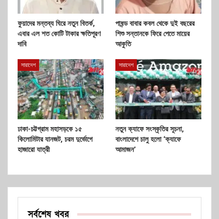
ফুয়াদের মন্তব্য ঘিরে নতুন বিতর্ক,
পাষন্ড বাবার কবল থেকে দুই বছরের
এবার এল শত কোটি টাকার ক্ষতিপূরণ
শিশু সন্তানকে ফিরে পেতে মায়ের
দাবি
আকুতি
সারাদেশ
সারাদেশ
ঢাকা-চট্টগ্রাম মহাসড়কে ১৫
নতুন ক্যাফে সংস্কৃতির সূচনা,
কিলোমিটার যানজট, চরম দুর্ভোগে
বাংলাদেশে চালু হলো ‘ক্যাফে
হাজারো যাত্রী
আমাজন’
সর্বশেষ খবর