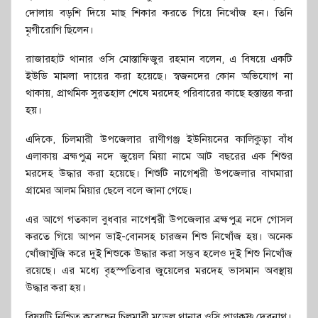
দোলায় বড়শি দিয়ে মাছ শিকার করতে গিয়ে নি‌খোঁজ হন‌। তি‌নি
মৃগী‌রো‌গি ছিলেন।
রাজারহাট থানার ও‌সি মোস্তা‌ফিজুর রহমান ব‌লেন, এ বিষ‌য়ে এক‌টি
ইউডি মামলা দায়ের করা হ‌য়ে‌ছে। স্বজন‌দের কোন অ‌ভি‌যোগ না
থাকায়, প্রাথ‌মিক সুরতহাল শে‌ষে মর‌দেহ প‌রিবা‌রের কা‌ছে হস্তান্তর করা
হ‌য়।
এদি‌কে, চিলমারী উপজেলার রাণীগঞ্জ ইউনিয়নের কালিকুড়া বাঁধ
এলাকায় ব্রহ্মপুত্র নদে জু‌য়েল মিয়া না‌মে আট বছ‌রের এক শিশুর
মর‌দেহ উদ্ধার করা হ‌য়ে‌ছে। শি‌শু‌টি নাগেশ্বরী উপজেলার বাঘমারা
গ্রা‌মের আলম মিয়ার ছে‌লে ব‌লে জানা গে‌ছে।
এর আগে গতকাল বুধবার নাগেশ্বরী উপজেলার ব্রহ্মপুত্র নদে গোসল
করতে গি‌য়ে আপন ভাই-বোনসহ চারজন শিশু নিখোঁজ হয়। অ‌নেক
খোঁজাখু‌ঁজি ক‌রে দুই শিশু‌কে উদ্ধার করা সম্ভব হ‌লেও দুই শিশু নি‌খোঁজ
র‌য়ে‌ছে। এর ম‌ধ্যে বৃহস্প‌তিবার জু‌য়ে‌লের মর‌দেহ ভাস‌মান অবস্থায়
উদ্ধার করা হয়।
বিষয়‌টি নি‌শ্চিত ক‌রে‌ছেন চিলমারী ম‌ডেল থানার ও‌সি প্রাণকৃষ্ণ দেবনাথ।