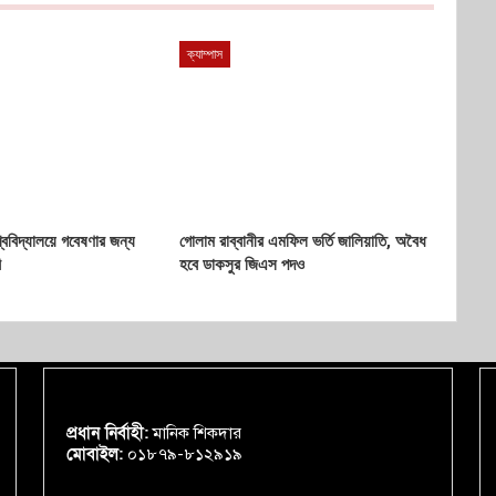
ক্যাম্পাস
শ্ববিদ্যালয়ে গবেষণার জন্য
গোলাম রাব্বানীর এমফিল ভর্তি জালিয়াতি, অবৈধ
ি
হবে ডাকসুর জিএস পদও
প্রধান নির্বাহী:
মানিক শিকদার
মোবাইল:
০১৮৭৯-৮১২৯১৯