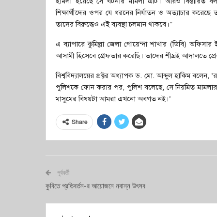
হামলা হয়েছে সে ঘটনার মামলা এটি। আরও বিস্তারিত বল
শিক্ষার্থীদের ওপর যে ধরনের নির্যাতন ও অত্যাচার করে
তাদের বিরুদ্ধেও এই ব্যবস্থা চলমান থাকবে।”
এ ব্যাপারে কুমিল্লা জেলা গোয়েন্দা শাখার (ডিবি) অফিসা
আসামী হিসেবে গ্রেফতার করেছি। তাদের শীঘ্রই আদালতে প্র
বিশ্ববিদ্যালয়ের প্রক্টর অধ্যাপক ড. মো. আব্দুল হাকিম বলে
পুলিশকে ফোন করার পর, পুলিশ বলেছে, সে নিয়মিত মামলার
মাসুমের বিষয়টা আমরা এখনো অবগত নই।’
Share
পূর্ববর্তী
কুবিতে প্রতিবর্তন-র আয়োজনে নবান্ন উৎসব