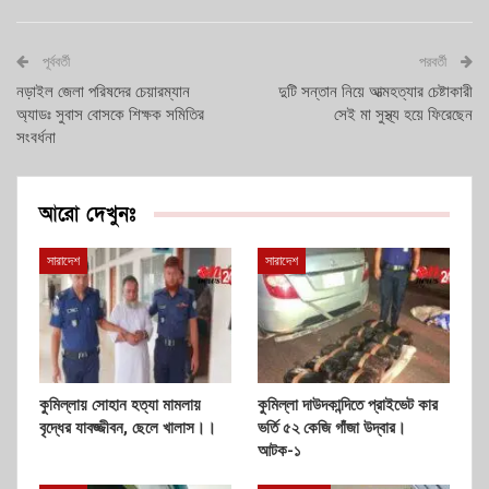
পূর্ববর্তী
পরবর্তী
নড়াইল জেলা পরিষদের চেয়ারম্যান
দুটি সন্তান নিয়ে আত্মহত্যার চেষ্টাকারী
অ্যাডঃ সুবাস বোসকে শিক্ষক সমিতির
সেই মা সুস্থ্য হয়ে ফিরেছেন
সংবর্ধনা
আরো দেখুনঃ
সারাদেশ
সারাদেশ
কুমিল্লায় সোহান হত্যা মামলায়
কুমিল্লা দাউদকান্দিতে প্রাইভেট কার
বৃদ্ধের যাবজ্জীবন, ছেলে খালাস।।
ভর্তি ৫২ কেজি গাঁজা উদ্বার।
আটক-১