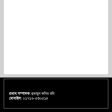
প্রধান সম্পাদক:
হুমায়ুন কবির রনি
মোবাইল:
০১৭১৬-৫৩০৫১৪