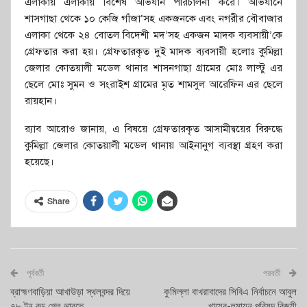
এলাকায় এলাকায় বিশেষ অভিযান পরিচালনা করে। অভিযানে
শাসগাছা থেকে ১০ কেজি গাঁজা’সহ একজনকে এবং নগরীর বৌবাজার
এলাকা থেকে ২৪ বোতল বিদেশী মদ’সহ একজন মাদক ব্যবসায়ী’কে
গ্রেফতার করা হয়। গ্রেফতারকৃত দুই মাদক ব্যবসায়ী হলোঃ কুমিল্লা
জেলার কোতয়ালী মডেল থানার শাসনগাছা গ্রামের মোঃ লাল্টু এর
ছেলে মোঃ সুমন ও সংরাইশ গ্রামের মৃত শামসুল আরেফিন এর ছেলে
রায়হান।
র‌্যাব আরোও জানায়, এ বিষয়ে গ্রেফতারকৃত আসামীদ্বয়ের বিরুদ্ধে
কুমিল্লা জেলার কোতয়ালী মডেল থানায় আইনানুগ ব্যবস্থা গ্রহণ করা
হয়েছে।
Share
পূর্ববর্তী
পরবর্তী
ব্রাহ্মণবাড়িয়া আখাউড়া স্থলবন্দর দিয়ে
কুমিল্লা বাখরাবাদের সিবিএ নির্বাচনে আবুল
৭৮ টন রড গেল ভারতে
খায়ের-হুমায়ুন পরিষদ বিজয়ী