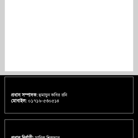
প্রধান সম্পাদক:
হুমায়ুন কবির রনি
মোবাইল:
০১৭১৬-৫৩০৫১৪
প্রধান নির্বাহী:
মানিক শিকদার