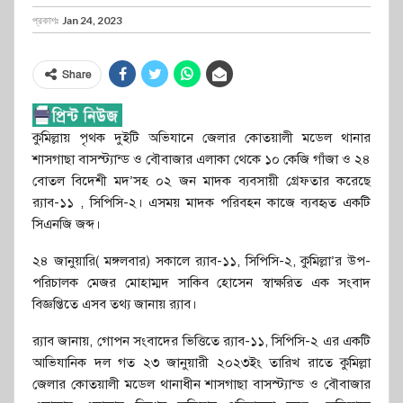
প্রকাশঃ
Jan 24, 2023
Share
কুমিল্লায় পৃথক দুইটি অভিযানে জেলার কোতয়ালী মডেল থানার
শাসগাছা বাসস্ট্যান্ড ও বৌবাজার এলাকা থেকে ১০ কেজি গাঁজা ও ২৪
বোতল বিদেশী মদ’সহ ০২ জন মাদক ব্যবসায়ী গ্রেফতার করেছে
র‌্যাব-১১ , সিপিসি-২। এসময় মাদক পরিবহন কাজে ব্যবহৃত একটি
সিএনজি জব্দ।
২৪ জানুয়ারি( মঙ্গলবার) সকালে র‌্যাব-১১, সিপিসি-২, কুমিল্লা’র উপ-
পরিচালক মেজর মোহাম্মদ সাকিব হোসেন স্বাক্ষরিত এক সংবাদ
বিজ্ঞপ্তিতে এসব তথ্য জানায় র‌্যাব।
র‌্যাব জানায়, গোপন সংবাদের ভিত্তিতে র‌্যাব-১১, সিপিসি-২ এর একটি
আভিযানিক দল গত ২৩ জানুয়ারী ২০২৩ইং তারিখ রাতে কুমিল্লা
জেলার কোতয়ালী মডেল থানাধীন শাসগাছা বাসস্ট্যান্ড ও বৌবাজার