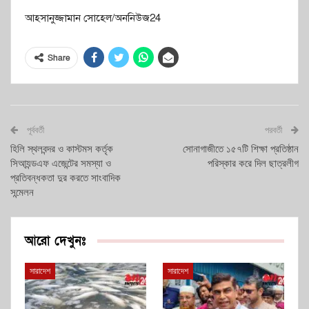
আহসানুজ্জামান সোহেল/অননিউজ24
Share
পূর্ববর্তী
পরবর্তী
হিলি স্থলবন্দর ও কাস্টমস কর্তৃক
সোনাগাজীতে ১৫৭টি শিক্ষা প্রতিষ্ঠান
সিআ্যন্ডএফ এজেন্টের সমস্যা ও
পরিস্কার করে দিল ছাত্রলীগ
প্রতিবন্ধকতা দুর করতে সাংবাদিক
সন্মেলন
আরো দেখুনঃ
সারাদেশ
সারাদেশ