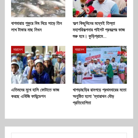
বাগমারায় পুকুরে বিষ দিয়ে সাড়ে তিন
অল্প কিছুদিনের মধ্যেই তিস্তা
লাখ টাকার মাছ নিধন
মহাপরিকল্পনার পাইলট প্রকল্পের কাজ
শুরু হবে। কুড়িগ্রামে…
সারাদেশ
সারাদেশ
এতিমদের মুখে হাসি ফোটাতে কাজ
খাগড়াছড়ির রামগড়ে প্রথমবারের মতো
করছে এবিজি ফাউন্ডেশন
অনুষ্ঠিত হলো ‘ম্যারাথন দৌড়
প্রতিযোগিতা