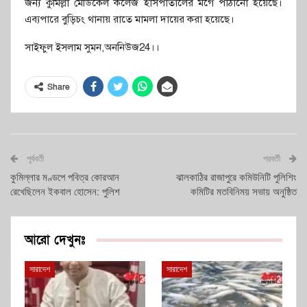
জন্য কুমিল্লা মেডিকেল কলেজ হাসপাতালের মর্গে পাঠানো হয়েছে।
এব্যপারে বুড়িচং থানায় রাতে মামলা দায়ের করা হয়েছে।
সাইফুল ইসলাম সুমন,অননিউজ24।।
Share
পূর্ববর্তী
পরবর্তী
কুমিল্লার মণ্ডপে পবিত্র কোরআন
ঝালকাঠির রাজাপুরে কমিউনিটি পুলিশিং
রেখেছিলেন ইকবাল হোসেন: পুলিশ
কমিটির মতবিনিময় সভায় অনুষ্ঠিত
আরো দেখুনঃ
সারাদেশ
সারাদেশ