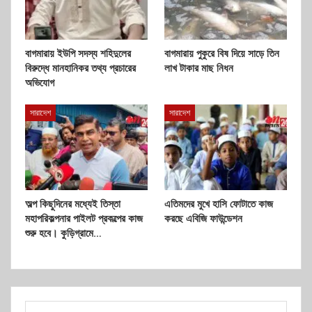
বাগমারায় ইউপি সদস্য শহিদুলের
বাগমারায় পুকুরে বিষ দিয়ে সাড়ে তিন
বিরুদ্ধে মানহানিকর তথ্য প্রচারের
লাখ টাকার মাছ নিধন
অভিযোগ
সারাদেশ
সারাদেশ
অল্প কিছুদিনের মধ্যেই তিস্তা
এতিমদের মুখে হাসি ফোটাতে কাজ
মহাপরিকল্পনার পাইলট প্রকল্পের কাজ
করছে এবিজি ফাউন্ডেশন
শুরু হবে। কুড়িগ্রামে…