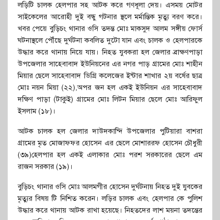
লড়িটি চালক হেলপার সহ আটক করে গণধূলা দেয়। এসময় মোটর
সাইকেলের আরোহী দুই বন্ধু গটনার স্থলে মর্মান্তিক মৃত্যু বরণ করে।
খবর পেয়ে বুড়িচং থানার ওসি তদন্ত মোঃ মাকসুদ আলম সঙ্গীয় ফোর্স
ঘটনাস্থলে পৌঁছে দুর্ঘটনা কবলিত দুটো যান এবং চালক ও হেলপারকে
উদ্ধার করে থানায় নিয়ে যায়। নিহত যুবকরা হল জেলার ব্রাক্ষণপাড়া
উপজেলার সাহেবাবাদ ইউনিয়নের এর নগর পাড় গ্রামের মোঃ শাহীন
মিয়ার ছেলে সাহেবাবাদ ডিগ্রি কলেজের ইন্টার শাখার ২য় বর্ষের ছাত্র
মোঃ নয়ন মিয়া (২২),অপর জন হল একই ইউনিয়ন এর সাহেবাবাদ
দক্ষিণ পাড়া (টাকুই) গ্রামের মোঃ লিটন মিয়ার ছেলে মোঃ আরিফুল
ইসলাম (১৮)।
আটক চালক হল জেলার দাউদকান্দি উপজেলার পুটিয়ারা বাশরা
গ্রামের মৃত মোজাফফর হোসেন এর ছেলে মোশাররফ হোসেন চৌধুরী
(৩৯)হেলপার হল একই এলাকার মোঃ পরশ সরকারের ছেলে এম
রাজন সরকার (১৯)।
বুড়িচং থানার ওসি মোঃ আলমগীর হোসেন দুর্ঘটনায় নিহত দুই যুবকের
মৃত্যুর বিষয় টি নিশিত করেন। লড়ির চালক এবং হেলপার কে পুলিশ
উদ্ধার করে থানায় আটক রাখা হয়েছে। নিহতদের লাশ ময়না তদন্তের