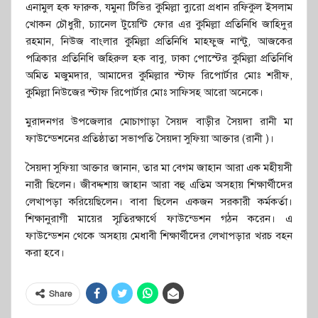
এনামুল হক ফারুক, যমুনা টিভির কুমিল্লা ব্যুরো প্রধান রফিকুল ইসলাম
খোকন চৌধুরী, চ্যানেল টুয়েন্টি ফোর এর কুমিল্লা প্রতিনিধি জাহিদুর
রহমান, নিউজ বাংলার কুমিল্লা প্রতিনিধি মাহফুজ নান্টু, আজকের
পত্রিকার প্রতিনিধি জহিরুল হক বাবু, ঢাকা পোস্টের কুমিল্লা প্রতিনিধি
অমিত মজুমদার, আমাদের কুমিল্লার স্টাফ রিপোর্টার মোঃ শরীফ,
কুমিল্লা নিউজের স্টাফ রিপোর্টার মোঃ সাফিসহ আরো অনেকে।
মুরাদনগর উপজেলার মোচাগাড়া সৈয়দ বাড়ীর সৈয়দা রানী মা
ফাউন্ডেশনের প্রতিষ্ঠাতা সভাপতি সৈয়দা সুফিয়া আক্তার (রানী )।
সৈয়দা সুফিয়া আক্তার জানান, তার মা বেগম জাহান আরা এক মহীয়সী
নারী ছিলেন। জীবদ্দশায় জাহান আরা বহু এতিম অসহায় শিক্ষার্থীদের
লেখাপড়া করিয়েছিলেন। বাবা ছিলেন একজন সরকারী কর্মকর্তা।
শিক্ষানুরাগী মায়ের স্মৃতিরক্ষার্থে ফাউন্ডেশন গঠন করেন। এ
ফাউন্ডেশন থেকে অসহায় মেধাবী শিক্ষার্থীদের লেখাপড়ার খরচ বহন
করা হবে।
Share