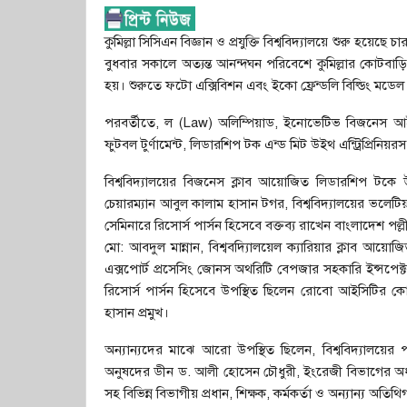
কুমিল্লা সিসিএন বিজ্ঞান ও প্রযুক্তি বিশ্ববিদ্যালয়ে শুরু হয়েছে
বুধবার সকালে অত্যন্ত আনন্দঘন পরিবেশে কুমিল্লার কোটবাড়ি 
হয়। শুরুতে ফটো এক্সিবিশন এবং ইকো ফ্রেন্ডলি বিল্ডিং মডেল 
পরবর্তীতে, ল (Law) অলিম্পিয়াড, ইনোভেটিভ বিজনেস আইডিয়া
ফুটবল টুর্ণামেন্ট, লিডারশিপ টক এন্ড মিট উইথ এন্ট্রিপ্রিন
বিশ্ববিদ্যালয়ের বিজনেস ক্লাব আয়োজিত লিডারশিপ টকে উপস্
চেয়ারম্যান আবুল কালাম হাসান টগর, বিশ্ববিদ্যালয়ের ভলে
সেমিনারে রিসোর্স পার্সন হিসেবে বক্তব্য রাখেন বাংলাদেশ পল্ল
মো: আবদুল মান্নান, বিশ্ববদ্যিালয়েল ক্যারিয়ার ক্লাব আয়ো
এক্সপোর্ট প্রসেসিং জোনস অথরিটি বেপজার সহকারি ইন্সপেক
রিসোর্স পার্সন হিসেবে উপস্থিত ছিলেন রোবো আইসিটির
হাসান প্রমুখ।
অন্যান্যদের মাঝে আরো উপস্থিত ছিলেন, বিশ্ববিদ্যালয়ের
অনুষদের ডীন ড. আলী হোসেন চৌধুরী, ইংরেজী বিভাগের অধ্
সহ বিভিন্ন বিভাগীয় প্রধান, শিক্ষক, কর্মকর্তা ও অন্যান্য অতিথ