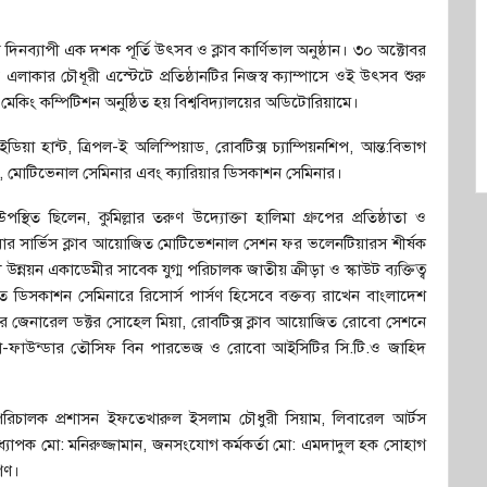
 চার দিনব্যাপী এক দশক পূর্তি উৎসব ও ক্লাব কার্ণিভাল অনুষ্ঠান। ৩০ অক্টোবর
এলাকার চৌধূরী এস্টেটে প্রতিষ্ঠানটির নিজস্ব ক্যাম্পাসে ওই উৎসব শুরু
মেকিং কম্পিটিশন অনুষ্ঠিত হয় বিশ্ববিদ্যালয়ের অডিটোরিয়ামে।
 হান্ট, ত্রিপল-ই অলিস্পিয়াড, রোবটিক্স চ্যাম্পিয়নশিপ, আন্ত:বিভাগ
িয়রস, মোটিভেনাল সেমিনার এবং ক্যারিয়ার ডিসকাশন সেমিনার।
থিত ছিলেন, কুমিল্লার তরুণ উদ্যোক্তা হালিমা গ্রুপের প্রতিষ্ঠাতা ও
টিয়ার সার্ভিস ক্লাব আয়োজিত মোটিভেশনাল সেশন ফর ভলেনটিয়ারস শীর্ষক
ী উন্নয়ন একাডেমীর সাবেক যুগ্ম পরিচালক জাতীয় ক্রীড়া ও স্কাউট ব্যক্তিত্ব
জিত ডিসকাশন সেমিনারে রিসোর্স পার্সণ হিসেবে বক্তব্য রাখেন বাংলাদেশ
্টর জেনারেল ডক্টর সোহেল মিয়া, রোবটিক্স ক্লাব আয়োজিত রোবো সেশনে
 কো-ফাউন্ডার তৌসিফ বিন পারভেজ ও রোবো আইসিটির সি.টি.ও জাহিদ
 পরিচালক প্রশাসন ইফতেখারুল ইসলাম চৌধুরী সিয়াম, লিবারেল আর্টস
যাপক মো: মনিরুজ্জামান, জনসংযোগ কর্মকর্তা মো: এমদাদুল হক সোহাগ
িগণ।