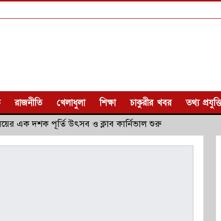
ক
রাজনীতি
খেলাধুলা
শিক্ষা
চাকুরীর খবর
তথ্য প্রযুক্ত
যালয়ের এক দশক পূর্তি উৎসব ও ক্লাব কার্নিভাল শুরু