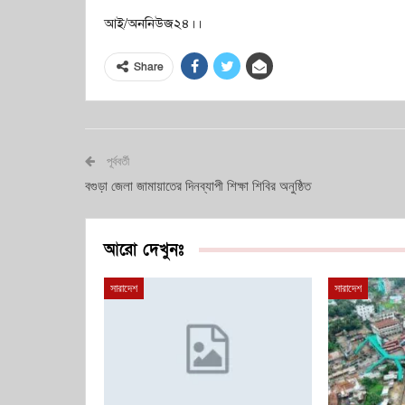
আই/অননিউজ২৪।।
Share
পূর্ববর্তী
বগুড়া জেলা জামায়াতের দিনব্যাপী শিক্ষা শিবির অনুষ্ঠিত
আরো দেখুনঃ
সারাদেশ
সারাদেশ