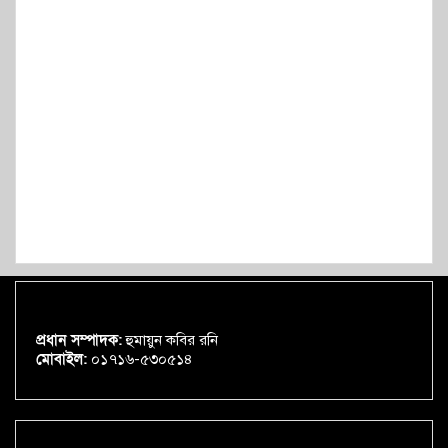
প্রধান সম্পাদক:
হুমায়ুন কবির রনি
মোবাইল:
০১৭১৬-৫৩০৫১৪