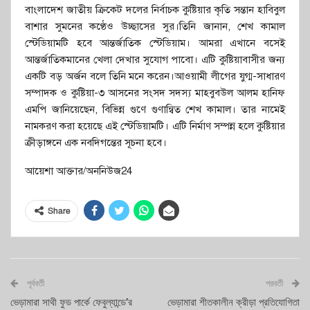
বাংলাদেশ জাতীয় ক্রিকেট দলের নির্বাচক কুষ্টিয়ার কৃতি সন্তান হাবিবুল
বাশার সুমনের কণ্ঠেও উচ্ছাসের সুর।তিনি জানান, শেখ কামাল
স্টেডিয়ামটি হবে আন্তর্জাতিক স্টেডিয়াম। আমরা এখানে বসেই
আন্তর্জাতিকমানের খেলা দেখার সুযোগ পাবো। এটি কুষ্টিয়াবাসীর জন্য
একটি বড় অর্জন বলে তিনি মনে করেন।আওয়ামী লীগের যুগ্ম-সাধারণ
সম্পাদক ও কুষ্টিয়া-৩ আসনের সংসদ সদস্য মাহবুবউল আলম হানিফ
এমপি জানিয়েছেন, বিভিন্ন গুণে গুণান্বিত শেখ কামাল। তার নামেই
নামকরণ করা হয়েছে এই স্টেডিয়ামটি। এটি নির্মাণ সম্পন্ন হলে কুষ্টিয়ার
ক্রীড়াঙ্গনে এক নবদিগন্তের সূচনা হবে।
আয়েশা আক্তার/অননিউজ24
Share
পূর্ববর্তী
পরবর্তী
ভেড়ামারা সাথী ফুড পার্কে ফেবুল্যান্ডে’র
ভেড়ামারা শীতকালীন ক্রীড়া প্রতিযোগিতা