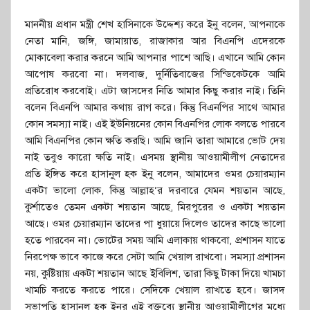
মাননীয় প্রধান মন্ত্রী শেখ হাসিনাকে উদ্দেশ্য করে ইনু বলেন, আপনাকে
নেতা মানি, জঙ্গি, জামায়াত, রাজাকার আর বিএনপি এদেরকে
মোকাবেলা করার করনে আমি আপনার পাশে আছি। এখানে আমি কোন
আপোষ করবো না। দলবাজ, দুর্নিতিবাজের সিন্ডিকেটকে আমি
প্রতিরোধ করবোই। এটা জাসদের নিতি আমার কিছু করার নাই। তিনি
বলেন বিএনপি আমার কথায় রাগ করে। কিন্তু বিএনপির সাথে আমার
কোন সমস্যা নাই। এই ইউনিয়নের কোন বিএনপির লোক বলতে পারবে
আমি বিএনপির কোন ক্ষতি করছি। আমি জানি তারা আমারে ভোট দেয়
নাই তবুও কারো ক্ষতি নাই। এসময় স্থানীয় আওয়ামীলীগ নেতাদের
প্রতি ইঙ্গিত করে হাসানুল হক ইনু বলেন, আমাদের ওমর চেয়ারম্যান
একটা ভালো লোক, কিন্তু আল্লাহ’র দরবারে যেমন শয়তান আছে,
কুর্শাতেও তেমন একটা শয়তান আছে, মিরপুরের ও একটা শয়তান
আছে। ওমর চেয়ারম্যান তাদের পা ধুয়ায়ে দিলেও তাদের কাছে ভালো
হতে পারবেন না। ভোটের সময় আমি এলাকায় থাকবো, প্রশাসন যাতে
নিরপেক্ষ ভাবে কাজে করে সেটা আমি খেয়াল রাখবো। সমস্যা প্রশাসন
নয়, কুষ্টিয়ায় একটা শয়তান আছে ইবিলিশ, তারা কিছু টাকা দিয়ে খামচা
খামচি করতে করতে পারে। সেদিকে খেয়াল রাখতে হবে। জাসদ
সভাপতি হাসানুল হক ইনুর এই বক্তব্যে স্থানীয় আওয়ামীলীগের মধ্যে