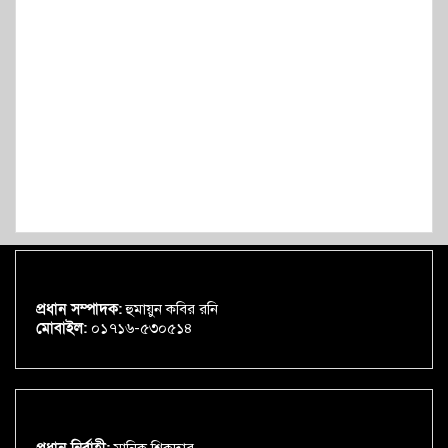
প্রধান সম্পাদক:
হুমায়ুন কবির রনি
মোবাইল:
০১৭১৬-৫৩০৫১৪
প্রধান নির্বাহী:
মানিক শিকদার