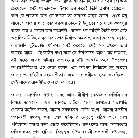
আমি তার বক্তব্য শুনেছি, তিনি মুলত শয়তান হিসেবে যাদের বোঝতে
ছেয়েছেন, সেই শয়তানদের উপর ভর করেই তিনি এমপি হয়েছেন।
আর কে শয়তান আর কে ভালো তা সাধারন মানুষ জানে। এখন ইনু
সাহেবে বাশের লাঠি তার দরকার কেনো? ইনু তো ৭১ সালে বঙ্গবন্ধুর
ডাকে অস্ত্র ও স্যালেন্ডার করেননি। জাসদ গন বাহিনি তৈরী করে সেই
অস্ত্র দিয়ে নিরিহ মানুষদের উপর নির্যাতন করেছে, হত্যা করেছে, সন্ত্রাস,
রাহাজানি লুটতরাজ, ধর্ষনসহ সবই করেছে। সেই অস্ত্র এখনো তার
কাছেই আছে। এই লাঠির কথা বলে সে নির্বাচনের আগে অস্ত্র নামাবে,
এই হচ্ছে আসল ঘটনা। প্রশাসনের দৃষ্টি আকর্ষন করে উপজেলা
আওয়ামীলীগের এই নেতা বলেন, এর আগের নির্বাচনে ইনু সাহেব
জাসদ গনবাহিনীর সহযোগীতায় আমাদের কমীকে হত্যা করেছিলো।
সেই লাশের রাজনীতি যেন সে না করে।
জাসদ সভাপতির বক্তব্য এবং আওয়ামীলীগ নেতাদের প্রতিক্রিয়ার
বিষয়ে জাসদের বক্তব্য জানতে চাইলে, জেলা জাসদের সভাপতি
গোলাম মহসিন বলেন, আমার সরকারের একটা অংশ। আমরা মাননীয়
প্রধানমন্ত্রী বঙ্গবন্ধু কন্যা শেখ হাসিনার নেতৃত্বে সঠিক ভাবে দেশ
পরিচালনা করার জন্য জোট করেছিলাম। জনগনের আসা আকাঙ্খার
প্রতিক হচ্ছে শেখ হাসিনা। কিন্তু ঘুষ, টেন্ডারবাজী, দলবাজী, গুন্ডাতন্ত্র,