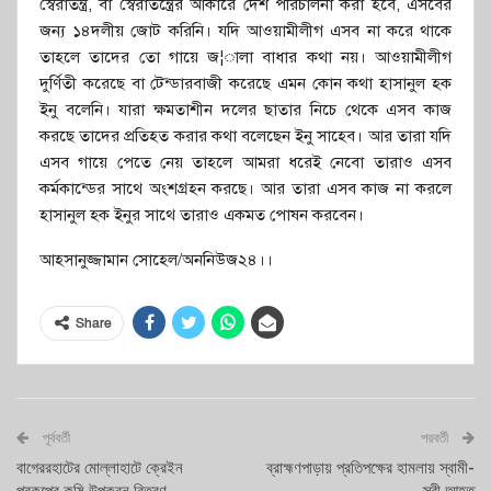
স্বৈরাতন্ত্র, বা স্বৈরাতন্ত্রের আকারে দেশ পরিচালনা করা হবে, এসবের
জন্য ১৪দলীয় জোট করিনি। যদি আওয়ামীলীগ এসব না করে থাকে
তাহলে তাদের তো গায়ে জ¦ালা বাধার কথা নয়। আওয়ামীলীগ
দুর্ণিতী করেছে বা টেন্ডারবাজী করেছে এমন কোন কথা হাসানুল হক
ইনু বলেনি। যারা ক্ষমতাশীন দলের ছাতার নিচে থেকে এসব কাজ
করছে তাদের প্রতিহত করার কথা বলেছেন ইনু সাহেব। আর তারা যদি
এসব গায়ে পেতে নেয় তাহলে আমরা ধরেই নেবো তারাও এসব
কর্মকান্ডের সাথে অংশগ্রহন করছে। আর তারা এসব কাজ না করলে
হাসানুল হক ইনুর সাথে তারাও একমত পোষন করবেন।
আহসানুজ্জামান সোহেল/অননিউজ২৪।।
Share
পূর্ববর্তী
পরবর্তী
বাগেররহাটের মোল্লাহাটে ক্রেইন
ব্রাহ্মণপাড়ায় প্রতিপক্ষের হামলায় স্বামী-
প্রকল্পের কৃষি উপকরন বিতরণ
স্ত্রী আহত