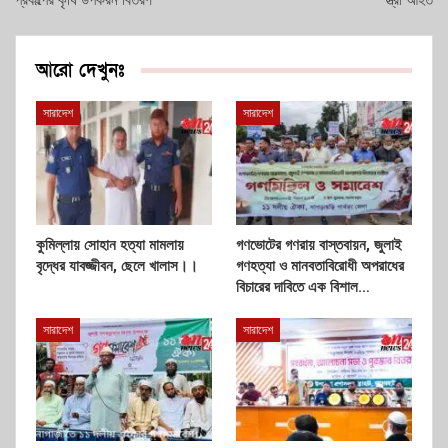
আরো দেখুনঃ
সারাদেশ
সারাদেশ
কুমিল্লায় সোহান হত্যা মামলায়
গণভোটের গণরায় বাস্তবায়ন, জুলাই
বৃদ্ধের যাবজ্জীবন, ছেলে খালাস।।
গণহত্যা ও মানবতাবিরোধী অপরাধের
বিচারের দাবিতে এক বিশাল…
সারাদেশ
সারাদেশ