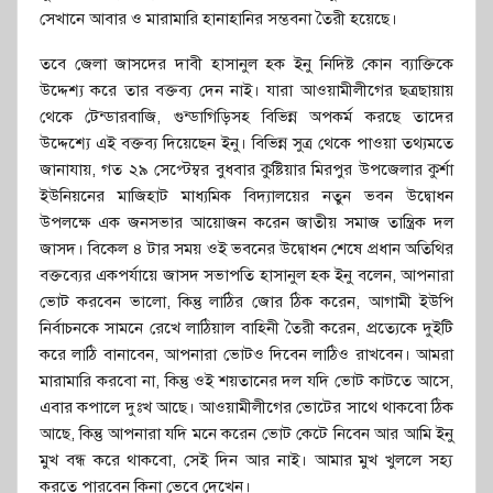
সেখানে আবার ও মারামারি হানাহানির সম্ভবনা তৈরী হয়েছে।
তবে জেলা জাসদের দাবী হাসানুল হক ইনু নিদিষ্ট কোন ব্যাক্তিকে
উদ্দেশ্য করে তার বক্তব্য দেন নাই। যারা আওয়ামীলীগের ছত্রছায়ায়
থেকে টেন্ডারবাজি, গুন্ডাগিড়িসহ বিভিন্ন অপকর্ম করছে তাদের
উদ্দেশ্যে এই বক্তব্য দিয়েছেন ইনু। বিভিন্ন সুত্র থেকে পাওয়া তথ্যমতে
জানাযায়, গত ২৯ সেপ্টেম্বর বুধবার কুষ্টিয়ার মিরপুর উপজেলার কুর্শা
ইউনিয়নের মাজিহাট মাধ্যমিক বিদ্যালয়ের নতুন ভবন উদ্বোধন
উপলক্ষে এক জনসভার আয়োজন করেন জাতীয় সমাজ তান্ত্রিক দল
জাসদ। বিকেল ৪ টার সময় ওই ভবনের উদ্বোধন শেষে প্রধান অতিথির
বক্তব্যের একপর্যায়ে জাসদ সভাপতি হাসানুল হক ইনু বলেন, আপনারা
ভোট করবেন ভালো, কিন্তু লাঠির জোর ঠিক করেন, আগামী ইউপি
নির্বাচনকে সামনে রেখে লাঠিয়াল বাহিনী তৈরী করেন, প্রত্যেকে দুইটি
করে লাঠি বানাবেন, আপনারা ভোটও দিবেন লাঠিও রাখবেন। আমরা
মারামারি করবো না, কিন্তু ওই শয়তানের দল যদি ভোট কাটতে আসে,
এবার কপালে দুঃখ আছে। আওয়ামীলীগের ভোটের সাথে থাকবো ঠিক
আছে, কিন্তু আপনারা যদি মনে করেন ভোট কেটে নিবেন আর আমি ইনু
মুখ বন্ধ করে থাকবো, সেই দিন আর নাই। আমার মুখ খুললে সহ্য
করতে পারবেন কিনা ভেবে দেখেন।