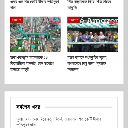
এবার এল শত কোটি টাকার ক্ষতিপূরণ
শিশু সন্তানকে ফিরে পেতে মায়ের
দাবি
আকুতি
সারাদেশ
সারাদেশ
ঢাকা-চট্টগ্রাম মহাসড়কে ১৫
নতুন ক্যাফে সংস্কৃতির সূচনা,
কিলোমিটার যানজট, চরম দুর্ভোগে
বাংলাদেশে চালু হলো ‘ক্যাফে
হাজারো যাত্রী
আমাজন’
সর্বশেষ খবর
ফুয়াদের মন্তব্য ঘিরে নতুন বিতর্ক, এবার এল শত কোটি টাকার
ক্ষতিপূরণ দাবি