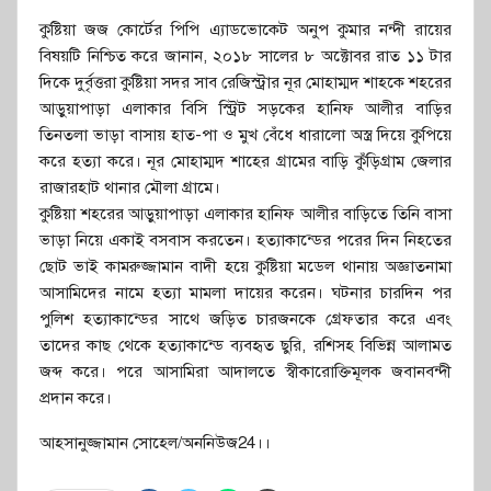
কুষ্টিয়া জজ কোর্টের পিপি এ্যাডভোকেট অনুপ কুমার নন্দী রায়ের
বিষয়টি নিশ্চিত করে জানান, ২০১৮ সালের ৮ অক্টোবর রাত ১১ টার
দিকে দুর্বৃত্তরা কুষ্টিয়া সদর সাব রেজিস্ট্রার নূর মোহাম্মদ শাহকে শহরের
আড়ুয়াপাড়া এলাকার বিসি স্ট্রিট সড়কের হানিফ আলীর বাড়ির
তিনতলা ভাড়া বাসায় হাত-পা ও মুখ বেঁধে ধারালো অস্ত্র দিয়ে কুপিয়ে
করে হত্যা করে। নূর মোহাম্মদ শাহের গ্রামের বাড়ি কুঁড়িগ্রাম জেলার
রাজারহাট থানার মৌলা গ্রামে।
কুষ্টিয়া শহরের আড়ুয়াপাড়া এলাকার হানিফ আলীর বাড়িতে তিনি বাসা
ভাড়া নিয়ে একাই বসবাস করতেন। হত্যাকান্ডের পরের দিন নিহতের
ছোট ভাই কামরুজ্জামান বাদী হয়ে কুষ্টিয়া মডেল থানায় অজ্ঞাতনামা
আসামিদের নামে হত্যা মামলা দায়ের করেন। ঘটনার চারদিন পর
পুলিশ হত্যাকান্ডের সাথে জড়িত চারজনকে গ্রেফতার করে এবং
তাদের কাছ থেকে হত্যাকান্ডে ব্যবহৃত ছুরি, রশিসহ বিভিন্ন আলামত
জব্দ করে। পরে আসামিরা আদালতে স্বীকারোক্তিমূলক জবানবন্দী
প্রদান করে।
আহসানুজ্জামান সোহেল/অননিউজ24।।