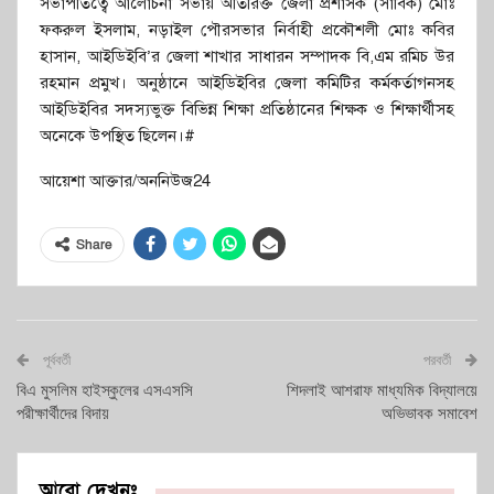
সভাপতিত্বে আলোচনা সভায় অতিরিক্ত জেলা প্রশাসক (সার্বিক) মোঃ
ফকরুল ইসলাম, নড়াইল পৌরসভার নির্বাহী প্রকৌশলী মোঃ কবির
হাসান, আইডিইবি’র জেলা শাখার সাধারন সম্পাদক বি,এম রমিচ উর
রহমান প্রমুখ। অনুষ্ঠানে আইডিইবির জেলা কমিটির কর্মকর্তাগনসহ
আইডিইবির সদস্যভুক্ত বিভিন্ন শিক্ষা প্রতিষ্ঠানের শিক্ষক ও শিক্ষার্থীসহ
অনেকে উপস্থিত ছিলেন।#
আয়েশা আক্তার/অননিউজ24
Share
পূর্ববর্তী
পরবর্তী
বিএ মুসলিম হাইস্কুলের এসএসসি
শিদলাই আশরাফ মাধ্যমিক বিদ্যালয়ে
পরীক্ষার্থীদের বিদায়
অভিভাবক সমাবেশ
আরো দেখুনঃ